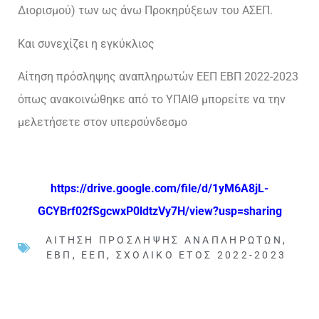
Διορισμού) των ως άνω Προκηρύξεων του ΑΣΕΠ.
Και συνεχίζει η εγκύκλιος
Αίτηση πρόσληψης αναπληρωτών ΕΕΠ ΕΒΠ 2022-2023
όπως ανακοινώθηκε από το ΥΠΑΙΘ μπορείτε να την
μελετήσετε στον υπερσύνδεσμο
https://drive.google.com/file/d/1yM6A8jL-
GCYBrf02fSgcwxP0ldtzVy7H/view?usp=sharing
ΑΊΤΗΣΗ ΠΡΌΣΛΗΨΗΣ ΑΝΑΠΛΗΡΩΤΏΝ
,
ΕΒΠ
,
ΕΕΠ
,
ΣΧΟΛΙΚΌ ΈΤΟΣ 2022-2023