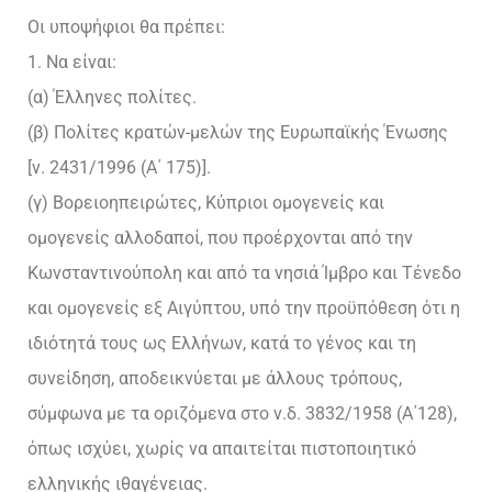
Οι υποψήφιοι θα πρέπει:
1. Να είναι:
(α) Έλληνες πολίτες.
(β) Πολίτες κρατών-μελών της Ευρωπαϊκής Ένωσης
[ν. 2431/1996 (Α΄ 175)].
(γ) Βορειοηπειρώτες, Κύπριοι ομογενείς και
ομογενείς αλλοδαποί, που προέρχονται από την
Κωνσταντινούπολη και από τα νησιά Ίμβρο και Τένεδο
και ομογενείς εξ Αιγύπτου, υπό την προϋπόθεση ότι η
ιδιότητά τους ως Ελλήνων, κατά το γένος και τη
συνείδηση, αποδεικνύεται με άλλους τρόπους,
σύμφωνα με τα οριζόμενα στο ν.δ. 3832/1958 (Α΄128),
όπως ισχύει, χωρίς να απαιτείται πιστοποιητικό
ελληνικής ιθαγένειας.