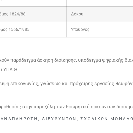
μος 1824/88
Δόκου
μος 1566/1985
Υπουργός
ύν παράδειγμα άσκηση διοίκησης, υπόδειγμα ψηφιακής διακ
υ ΥΠΑΙΘ.
ειψη επικονωνίας, γνώσεως και πρόχειρης εργασίας θεωρόν
μοθεσίας στην παραζάλη των θεωρητικά ασκούντων διοίκησ
ΑΝΑΠΛΉΡΩΣΗ
,
ΔΙΕΥΘΥΝΤΏΝ
,
ΣΧΟΛΙΚΏΝ ΜΟΝΆΔ