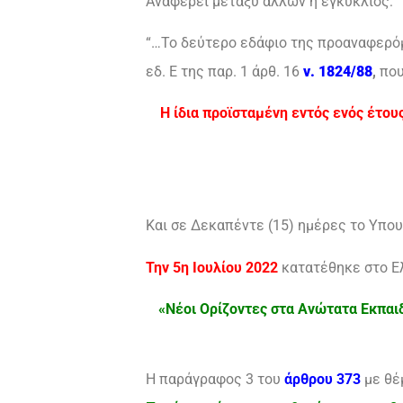
Αναφέρει μεταξύ άλλων η εγκύκλιος:
“…Το δεύτερο εδάφιο της προαναφερόμε
εδ. Ε της παρ. 1 άρθ. 16
ν. 1824/88
,
που
Η ίδια προϊσταμένη εντός ενός έτου
Και σε Δεκαπέντε (15) ημέρες το Υπο
Την 5η Ιουλίου 2022
κατατέθηκε στο Ε
«Νέοι Ορίζοντες στα Ανώτατα Εκπαιδ
Η παράγραφος 3 του
άρθρου 373
με θέ