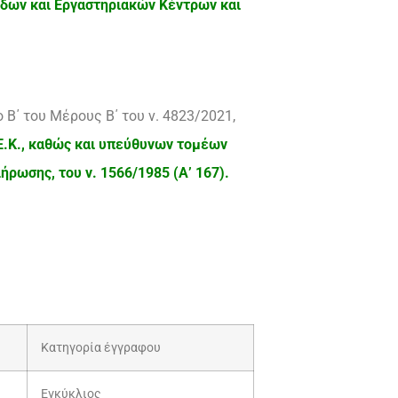
δων και Εργαστηριακών Κέντρων και
Β΄ του Μέρους Β΄ του ν. 4823/2021,
Ε.Κ., καθώς και υπεύθυνων τομέων
ήρωσης, του ν. 1566/1985 (Α’ 167).
Κατηγορία έγγραφου
Εγκύκλιος