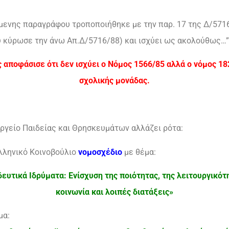
νης παραγράφου τροποποιήθηκε με την παρ. 17 της Δ/5716/8
 κύρωσε την άνω Απ.Δ/5716/88) και ισχύει ως ακολούθως…”
ς αποφάσισε ότι δεν ισχύει ο Νόμος 1566/85 αλλά ο νόμος 1
σχολικής μονάδας.
υργείο Παιδείας και Θρησκευμάτων αλλάζει ρότα:
λληνικό Κοινοβούλιο
νομοσχέδιο
με θέμα:
ευτικά Ιδρύματα: Ενίσχυση της ποιότητας, της λειτουργικότη
κοινωνία και
λοιπές διατάξεις»
μα: