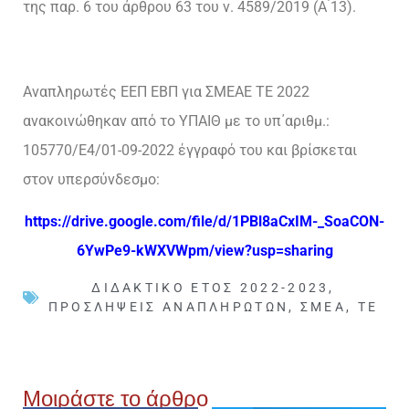
της παρ. 6 του άρθρου 63 του ν. 4589/2019 (Α ́13).
Αναπληρωτές ΕΕΠ ΕΒΠ για ΣΜΕΑΕ ΤΕ 2022
ανακοινώθηκαν από το ΥΠΑΙΘ με το υπ΄αριθμ.:
105770/Ε4/01-09-2022 έγγραφό του και βρίσκεται
στον υπερσύνδεσμο:
https://drive.google.com/file/d/1PBl8aCxIM-_SoaCON-
6YwPe9-kWXVWpm/view?usp=sharing
ΔΙΔΑΚΤΙΚΌ ΈΤΟΣ 2022-2023
,
ΠΡΟΣΛΉΨΕΙΣ ΑΝΑΠΛΗΡΩΤΏΝ
,
ΣΜΕΑ
,
ΤΕ
Μοιράστε το άρθρο