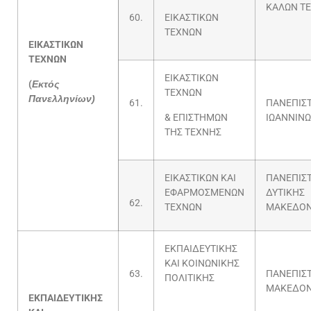
ΚΑΛΩΝ Τ
60.
ΕΙΚΑΣΤΙΚΩΝ
ΤΕΧΝΩΝ
ΕΙΚΑΣΤΙΚΩΝ
ΤΕΧΝΩΝ
ΕΙΚΑΣΤΙΚΩΝ
(
Εκτός
ΤΕΧΝΩΝ
Πανελληνίων)
61.
ΠΑΝΕΠΙΣ
& ΕΠΙΣΤΗΜΩΝ
ΙΩΑΝΝΙΝ
ΤΗΣ ΤΕΧΝΗΣ
ΕΙΚΑΣΤΙΚΩΝ ΚΑΙ
ΠΑΝΕΠΙΣ
ΕΦΑΡΜΟΣΜΕΝΩΝ
ΔΥΤΙΚΗΣ
62.
ΤΕΧΝΩΝ
ΜΑΚΕΔΟΝ
ΕΚΠΑΙΔΕΥΤΙΚΗΣ
ΚΑΙ ΚΟΙΝΩΝΙΚΗΣ
63.
ΠΑΝΕΠΙΣ
ΠΟΛΙΤΙΚΗΣ
ΜΑΚΕΔΟΝ
ΕΚΠΑΙΔΕΥΤΙΚΗΣ