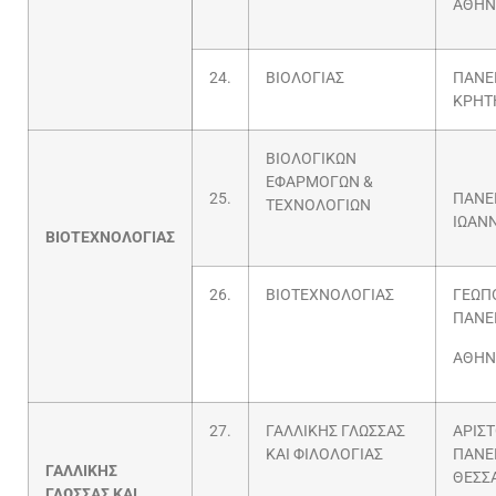
ΑΘΗΝ
24.
ΒΙΟΛΟΓΙΑΣ
ΠΑΝΕ
ΚΡΗΤ
ΒΙΟΛΟΓΙΚΩΝ
ΕΦΑΡΜΟΓΩΝ &
25.
ΠΑΝΕ
ΤΕΧΝΟΛΟΓΙΩΝ
ΙΩΑΝ
ΒΙΟΤΕΧΝΟΛΟΓΙΑΣ
26.
ΒΙΟΤΕΧΝΟΛΟΓΙΑΣ
ΓΕΩΠ
ΠΑΝΕ
ΑΘΗΝ
27.
ΓΑΛΛΙΚΗΣ ΓΛΩΣΣΑΣ
ΑΡΙΣ
ΚΑΙ ΦΙΛΟΛΟΓΙΑΣ
ΠΑΝΕ
ΓΑΛΛΙΚΗΣ
ΘΕΣΣ
ΓΛΩΣΣΑΣ ΚΑΙ