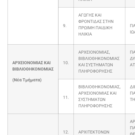
ΑΓΩΓΗΣ ΚΑΙ
ΦΡΟΝΤΙΔΑΣ ΣΤΗΝ
9.
Π
ΠΡΩΙΜΗ ΠΑΙΔΙΚΗ
ΙΩ
ΗΛΙΚΙΑ
ΑΡΧΕΙΟΝΟΜΙΑΣ,
Π
ΒΙΒΛΙΟΘΗΚΟΝΟΜΙΑΣ
ΔΥ
ΑΡΧΕΙΟΝΟΜΙΑΣ ΚΑΙ
10.
ΚΑΙ ΣΥΣΤΗΜΑΤΩΝ
ΑΤ
ΒΙΒΛΙΟΘΗΚΟΝΟΜΙΑΣ
ΠΛΗΡΟΦΟΡΗΣΗΣ
(Νέα Τμήματα)
ΒΙΒΛΙΟΘΗΚΟΝΟΜΙΑΣ,
ΔΙ
ΑΡΧΕΙΟΝΟΜΙΑΣ ΚΑΙ
Π
11.
ΣΥΣΤΗΜΑΤΩΝ
ΤΗ
ΠΛΗΡΟΦΟΡΗΣΗΣ
ΑΡ
Π
12.
ΑΡΧΙΤΕΚΤΟΝΩΝ
Θ