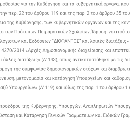
μοθεσίας για την Κυβέρνηση και τα κυβερνητικά όργανα, που
 την περ. 22 του άρθρου 119 και της παρ. 2 του άρθρου 35 το
εια της Κυβέρνησης, των κυβερνητικών οργάνων και της κεντρ
σιο των Πρότυπων Πειραματικών Σχολείων, Ίδρυση Ινστιτούτ
λογιστών και Εκδόσεων “ΔΙΟΦΑΝΤΟΣ” και λοιπές διατάξεις» (
 ν. 4270/2014 «Αρχές Δημοσιονομικής διαχείρισης και εποπτ
 άλλες διατάξεις» (Α’ 143), όπως αντικαταστάθηκε με τις δι
αρμογή της συμφωνίας δημοσιονομικών στόχων και διαρθρωτι
χώνευση, μετονομασία και κατάργηση Υπουργείων και καθορ
ξύ Υπουργείων» (Α’ 119) και ιδίως της παρ. 1 του άρθρου 1 
τιπροέδρου της Κυβέρνησης, Υπουργών, Αναπληρωτών Υπουργ
Σύσταση και Κατάργηση Γενικών Γραμματειών και Ειδικών Γρα