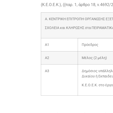
(Κ.Ε.Ο.Ε.Κ.), ((παρ. 1, άρθρο 18, ν.46
Α. ΚΕΝΤΡΙΚΗ ΕΠΙΤΡΟΠΗ ΟΡΓΑΝΩΣΗΣ ΕΞΕΤ
ΣΧΟΛΕΙΑ και ΚΛΗΡΩΣΗΣ στα ΠΕΙΡΑΜΑΤΙΚΑ 
Α1
Πρόεδρος
Α2
Μέλος (2 μέλη)
Α3
Δημόσιος υπάλληλ
Δικαίου ή Εκπαιδε
Κ.Ε.Ο.Ε.Κ. στο έργο