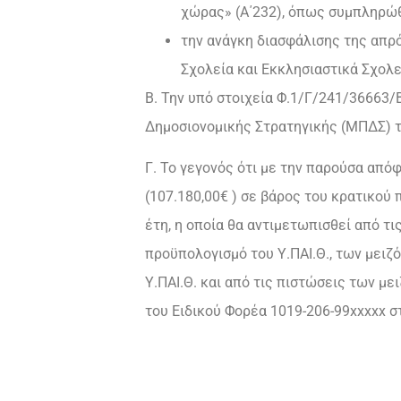
χώρας» (Α΄232), όπως συμπληρώθη
την ανάγκη διασφάλισης της απρ
Σχολεία και Εκκλησιαστικά Σχολε
Β. Την υπό στοιχεία Φ.1/Γ/241/36663
Δημοσιονομικής Στρατηγικής (ΜΠΔΣ) τ
Γ. Το γεγονός ότι με την παρούσα απ
(107.180,00€ ) σε βάρος του κρατικού
έτη, η οποία θα αντιμετωπισθεί από τ
προϋπολογισμό του Υ.ΠΑΙ.Θ., των μειζ
Υ.ΠΑΙ.Θ. και από τις πιστώσεις των 
του Ειδικού Φορέα 1019-206-99xxxxx σ