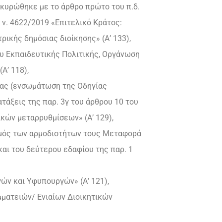
 κυρώθηκε με το άρθρο πρώτο του π.δ.
υ ν. 4622/2019 «Επιτελικό Κράτος:
ικής δημόσιας διοίκησης» (Α’ 133),
ου Εκπαιδευτικής Πολιτικής, Οργάνωση
Α’ 118),
είας (ενσωμάτωση της Οδηγίας
ατάξεις της παρ. 3γ του άρθρου 10 του
κών μεταρρυθμίσεων» (Α’ 129),
ισμός των αρμοδιοτήτων τους Μεταφορά
και του δεύτερου εδαφίου της παρ. 1
ών και Υφυπουργών» (Α’ 121),
μματειών/ Ενιαίων Διοικητικών