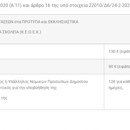
92/2020 (Α΄11) και άρθρο 16 της υπό στοιχεία 22010/Δ6/24-2-
ΑΣΕΩΝ στα ΠΡΟΤΥΠΑ και ΕΚΚΛΗΣΙΑΣΤΙΚΑ
ΣΧΟΛΕΙΑ (Κ.Ε.Ο.Ε.Κ.)
130 € (εφά
90 € (εφάπ
ος ή Υπάλληλος Νομικών Προσώπων Δημοσίου
12€ για κά
υτικός για την υποβοήθηση της
ημέρες,
 της