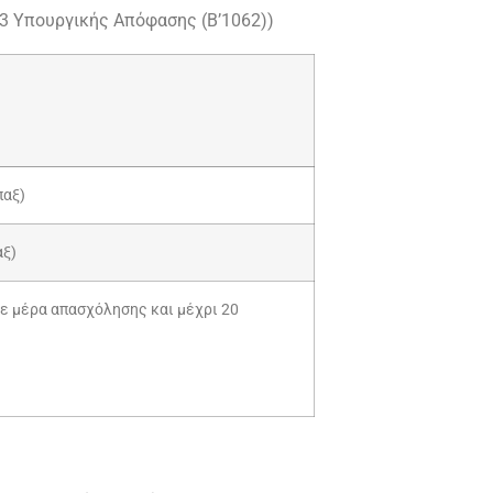
2023 Υπουργικής Απόφασης (Β’1062))
παξ)
αξ)
θε μέρα απασχόλησης και μέχρι 20