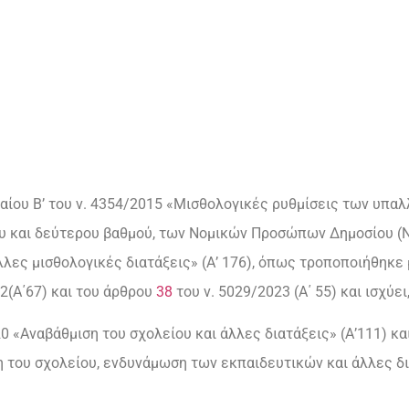
λαίου Β’ του ν. 4354/2015 «Μισθολογικές ρυθμίσεις των υπ
υ και δεύτερου βαθμού, των Νομικών Προσώπων Δημοσίου (Ν.
ι άλλες μισθολογικές διατάξεις» (Α’ 176), όπως τροποποιήθηκε
2(Α΄67) και του άρθρου
38
του ν. 5029/2023 (Α΄ 55) και ισχύει
0 «Αναβάθμιση του σχολείου και άλλες διατάξεις» (Α’111) και
η του σχολείου, ενδυνάμωση των εκπαιδευτικών και άλλες διατ