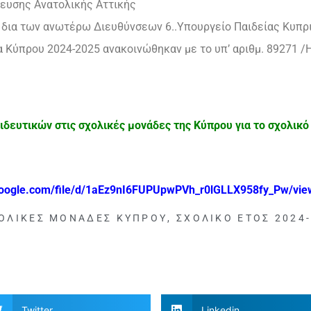
ευσης Ανατολικής Αττικής
 δια των ανωτέρω Διευθύνσεων 6..Υπουργείο Παιδείας Κυπρ
 Κύπρου 2024-2025 ανακοινώθηκαν με το υπ’ αριθμ. 89271 /
δευτικών στις σχολικές μονάδες της Κύπρου για το σχολικό
.google.com/file/d/1aEz9nI6FUPUpwPVh_r0lGLLX958fy_Pw/vie
ΟΛΙΚΈΣ ΜΟΝΆΔΕΣ ΚΎΠΡΟΥ
,
ΣΧΟΛΙΚΌ ΈΤΟΣ 2024
Twitter
Linkedin