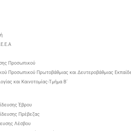
ρή
Ε.Ε.Α
κησης Προσωπικού
ικού Προσωπικού Πρωτοβάθμιας και Δευτεροβάθμιας Εκπαίδ
ογίας και Καινοτομίας-Τμήμα Β΄
ίδευσης Έβρου
αίδευσης Πρέβεζας
δευσης Λέσβου