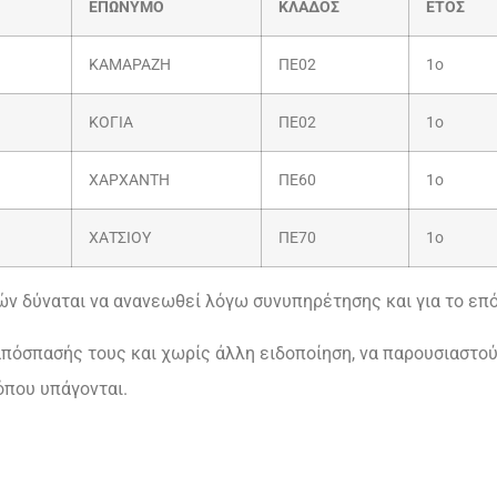
ΕΠΩΝΥΜΟ
ΚΛΑΔΟΣ
ΕΤΟΣ
ΚΑΜΑΡΑΖΗ
ΠΕ02
1ο
ΚΟΓΙΑ
ΠΕ02
1ο
ΧΑΡΧΑΝΤΗ
ΠΕ60
1ο
ΧΑΤΣΙΟΥ
ΠΕ70
1ο
ν δύναται να ανανεωθεί λόγω συνυπηρέτησης και για το επό
πόσπασής τους και χωρίς άλλη ειδοποίηση, να παρουσιαστού
όπου υπάγονται.