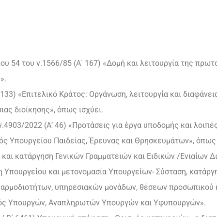
θρου 54 του ν.1566/85 (Α΄ 167) «Δομή και λειτουργία της πρω
».
Α΄133) «Επιτελικό Κράτος: Οργάνωση, λειτουργία και διαφάν
ιας διοίκησης», όπως ισχύει.
ν.4903/2022 (Α’ 46) «Προτάσεις για έργα υποδομής και λοιπέ
μός Υπουργείου Παιδείας, Έρευνας και Θρησκευμάτων», όπως 
η και κατάργηση Γενικών Γραμματειών και Ειδικών /Ενιαίων 
ση Υπουργείου και μετονομασία Υπουργείων- Σύσταση, κατάργ
 αρμοδιοτήτων, υπηρεσιακών μονάδων, θέσεων προσωπικού 
σμός Υπουργών, Αναπληρωτών Υπουργών και Υφυπουργών».