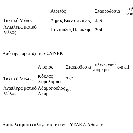
Τη
Αιρετός
Σταυροδοσία
νο
Τακτικό Μέλος
Δήμος Κωνσταντίνος
339
Αναπληρωματικό
Παντούλας Περικλής
204
Μέλος
Από την παράταξη των ΣΥΝΕΚ
Τηλεφωνικό
Αιρετός
Σταυροδοσία
e-mail
νούμερο
Κόκλας
Τακτικό Μέλος
237
Χαράλαμπος
Αναπληρωματικό
Αδαμόπουλος
99
Μέλος
Αδάμ
Αποτελέσματα εκλογών αιρετών ΠΥΣΔΕ Α Αθηνών