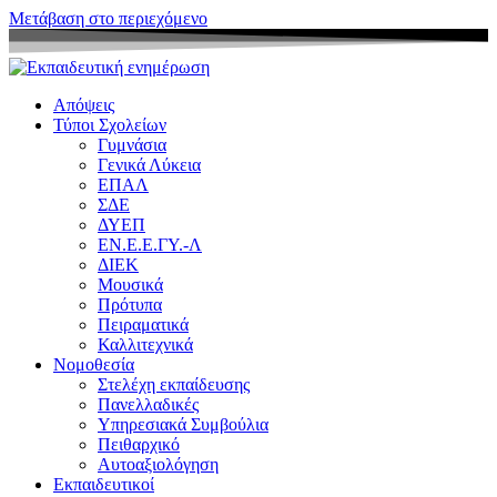
Μετάβαση στο περιεχόμενο
Απόψεις
Τύποι Σχολείων
Γυμνάσια
Γενικά Λύκεια
ΕΠΑΛ
ΣΔΕ
ΔΥΕΠ
ΕΝ.Ε.Ε.ΓΥ.-Λ
ΔΙΕΚ
Μουσικά
Πρότυπα
Πειραματικά
Καλλιτεχνικά
Νομοθεσία
Στελέχη εκπαίδευσης
Πανελλαδικές
Υπηρεσιακά Συμβούλια
Πειθαρχικό
Αυτοαξιολόγηση
Εκπαιδευτικοί