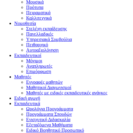
Μουσικά
Πρότυπα
Πειραματικά
Καλλιτεχνικά
Νομοθεσία
Στελέχη εκπαίδευσης
Πανελλαδικές
Υπηρεσιακά Συμβούλια
Πειθαρχικό
Αυτοαξιολόγηση
Εκπαιδευτικοί
Μόνιμοι
Αναπληρωτές
Επιμόρφωση
Μαθητές
Εγγραφές μαθητών
Μαθητικοί Διαγωνισμοί
Μαθητές με ειδικές εκπαιδευτικές ανάγκες
Ειδική αγωγή
Εκπαιδευτικά
Ωρολόγια Προγράμματα
Προγράμματα Σπουδών
Ενισχυτική Διδασκαλία
Εξεταζόμενα Μαθήματα
Ειδικό Βοηθητικό Προσωπικό