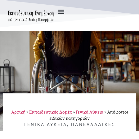
Αρχική
»
Εκπαιδευτικές Δομές
»
Γενικά Λύκεια
»
Απόφοιτοι
ειδικών κατηγοριών
ΓΕΝΙΚΆ ΛΎΚΕΙΑ
,
ΠΑΝΕΛΛΑΔΙΚΈΣ