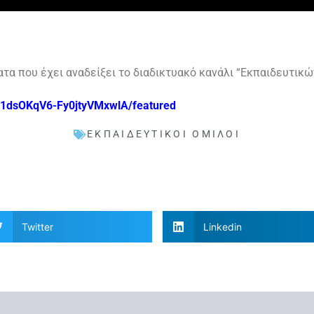
τα που έχει αναδείξει το διαδικτυακό κανάλι “Εκπαιδευτικ
U1dsOKqV6-Fy0jtyVMxwlA/featured
ΕΚΠΑΙΔΕΥΤΙΚΟΊ ΌΜΙΛΟΙ
Twitter
Linkedin