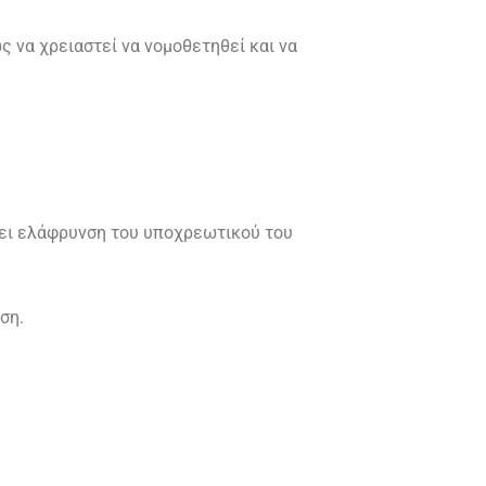
ς να χρειαστεί να νομοθετηθεί και να
χει ελάφρυνση του υποχρεωτικού του
ση.