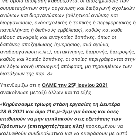
Με όμοια απόφαση καθορίζονται οι αποζημιώσεις των
συμμετεχόντων στην οργάνωση και διεξαγωγή σχολικών
αγώνων και διοργανώσεων (αθλητικοί αγώνες και
διοργανώσεις, ενδοσχολικής ή τοπικής ή περιφερειακής ή
πανελλήνιας ή διεθνούς εμβέλειας), καθώς και κάθε
είδους συναφείς και αναγκαίες δαπάνες, όπως οι
δαπάνες αποζημίωσης (ημερήσιας, ανά αγώνα,
αναδιοργάνωση κ.λπ.), μετακίνησης, διαμονής, διατροφής,
καθώς και λοιπές δαπάνες, οι οποίες περιγράφονται στην
εν λόγω κοινή υπουργική απόφαση, μη τηρουμένων των
διατάξεων της παρ. 3».
η
Υπενθυμίζω ότι η
ΟΛΜΕ την 25
Ιουνίου 2021
ανακοίνωσε μεταξύ άλλων και τα εξής:
«
Κηρύσσουμε
τρίωρη στάση εργασίας τη Δευτέρα
28.6.2021 και ώρα 11π.μ-2μμ για όσους και όσες
επιθυμούν να μην εμπλακούν
στις εξετάσεις των
Πρότυπων (επιτηρητές/τριες κλπ)
προκειμένου να
καλυφθούν συνδικαλιστικά και να εκφράσουν με αυτό