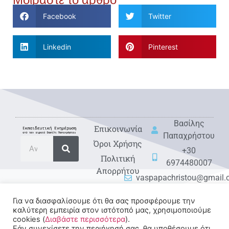
Facebook
Twitter
Linkedin
Pinterest
Βασίλης
Eπικοινωνία
Παπαχρήστου
Όροι Χρήσης
+30
Πολιτική
6974480007
Απορρήτου
vaspapachristou@gmail
Για να διασφαλίσουμε ότι θα σας προσφέρουμε την
καλύτερη εμπειρία στον ιστότοπό μας, χρησιμοποιούμε
cookies (
Διαβάστε περισσότερα
).
Εάν συνεχίσετε την περιήγησή σας, θα υποθέσουμε ότι