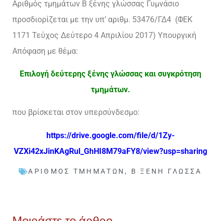
Αριθμός τμημάτων Β ξένης γλώσσας Γυμνάσιο
προσδιορίζεται με την υπ’ αριθμ. 53476/ΓΔ4 (ΦΕΚ
1171 Τεύχος Δεύτερο 4 Απριλίου 2017) Υπουργική
Απόφαση με θέμα:
Επιλογή δεύτερης ξένης γλώσσας και συγκρότηση
τμημάτων.
που βρίσκεται στον υπερσύνδεσμο:
https://drive.google.com/file/d/1Zy-
VZXi42xJinKAgRul_GhHI8M79aFY8/view?usp=sharing
ΑΡΙΘΜΌΣ ΤΜΗΜΆΤΩΝ
,
Β ΞΈΝΗ ΓΛΏΣΣΑ
Μοιράστε το άρθρο