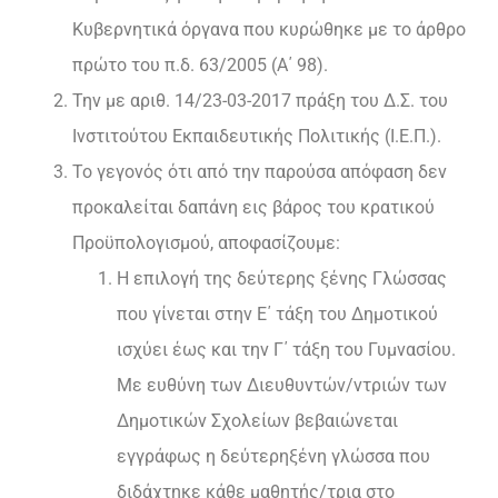
Κυβερνητικά όργανα που κυρώθηκε με το άρθρο
πρώτο του π.δ. 63/2005 (Α΄ 98).
Την με αριθ. 14/23-03-2017 πράξη του Δ.Σ. του
Ινστιτούτου Εκπαιδευτικής Πολιτικής (Ι.Ε.Π.).
Το γεγονός ότι από την παρούσα απόφαση δεν
προκαλείται δαπάνη εις βάρος του κρατικού
Προϋπολογισμού, αποφασίζουμε:
Η επιλογή της δεύτερης ξένης Γλώσσας
που γίνεται στην Ε΄ τάξη του Δημοτικού
ισχύει έως και την Γ΄ τάξη του Γυμνασίου.
Με ευθύνη των Διευθυντών/ντριών των
Δημοτικών Σχολείων βεβαιώνεται
εγγράφως η δεύτερηξένη γλώσσα που
διδάχτηκε κάθε μαθητής/τρια στο