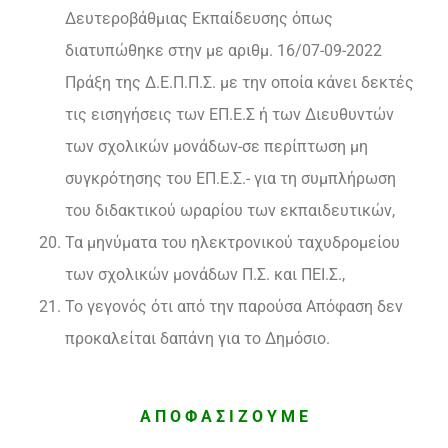
Δευτεροβάθμιας Εκπαίδευσης όπως
διατυπώθηκε στην με αριθμ. 16/07-09-2022
Πράξη της Δ.Ε.Π.Π.Σ. με την οποία κάνει δεκτές
τις εισηγήσεις των ΕΠ.Ε.Σ ή των Διευθυντών
των σχολικών μονάδων-σε περίπτωση μη
συγκρότησης του ΕΠ.Ε.Σ.- για τη συμπλήρωση
του διδακτικού ωραρίου των εκπαιδευτικών,
Τα μηνύματα του ηλεκτρονικού ταχυδρομείου
των σχολικών μονάδων Π.Σ. και ΠΕΙ.Σ.,
Το γεγονός ότι από την παρούσα Απόφαση δεν
προκαλείται δαπάνη για το Δημόσιο.
Α Π Ο Φ Α Σ Ι Ζ Ο Υ Μ Ε