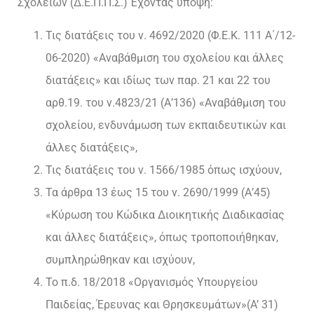
Σχολείων (Δ.Ε.Π.Π.Σ.) Έχοντας υπόψη:
Τις διατάξεις του ν. 4692/2020 (Φ.Ε.Κ. 111 Α΄/12-
06-2020) «Αναβάθμιση του σχολείου και άλλες
διατάξεις» και ιδίως των παρ. 21 και 22 του
αρθ.19. του ν.4823/21 (Α’136) «Αναβάθμιση του
σχολείου, ενδυνάμωση των εκπαιδευτικών και
άλλες διατάξεις»,
Τις διατάξεις του ν. 1566/1985 όπως ισχύουν,
Τα άρθρα 13 έως 15 του ν. 2690/1999 (Α’45)
«Κύρωση του Κώδικα Διοικητικής Διαδικασίας
και άλλες διατάξεις», όπως τροποποιήθηκαν,
συμπληρώθηκαν και ισχύουν,
Το π.δ. 18/2018 «Οργανισμός Υπουργείου
Παιδείας, Έρευνας και Θρησκευμάτων»(A’ 31)