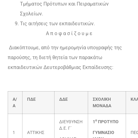
Τμήματος Πρότυπων και Πειραματικών
Σχολείων.
Τις αιτήσεις των εκπαιδευτικών.
Α π ο φ α σ ί ζ ο υ μ ε
Διακόπτουμε, από την ημερομηνία υπογραφής της
παρούσης, τη διετή θητεία των παρακάτω
εκπαιδευτικών Δευτεροβάθμιας Εκπαίδευσης:
Α/
ΠΔΕ
ΔΔΕ
ΣΧΟΛΙΚΗ
ΚΛ
Α
ΜΟΝΑΔΑ
ο
ΔΙΕΥΘΥΝΣΗ
1
ΠΡΟΤΥΠΟ
Δ.Ε. Γ΄
1
ΑΤΤΙΚΗΣ
ΓΥΜΝΑΣΙΟ
ΠΕ