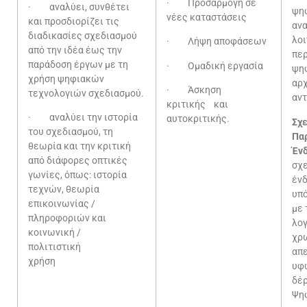
· Προσαρμογή σε
· αναλύει, συνθέτει
ψη
νέες καταστάσεις
και προσδιορίζει τις
αν
διαδικασίες σχεδιασμού
λο
· Λήψη αποφάσεων
από την ιδέα έως την
πε
παράδοση έργων με τη
· Ομαδική εργασία
ψη
χρήση ψηφιακών
αρχ
· Άσκηση
τεχνολογιών σχεδιασμού.
αντ
κριτικής και
· αναλύει την ιστορία
αυτοκριτικής.
Σχε
του σχεδιασμού, τη
Πα
θεωρία και την κριτική
Έν
από διάφορες οπτικές
σχ
γωνίες, όπως: ιστορία
ένδ
τεχνών, θεωρία
υπό
επικοινωνίας /
με 
πληροφοριών και
λογ
κοινωνική /
χρ
πολιτιστική
απε
χρήση
υφ
δέ
Ψ