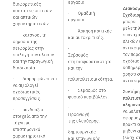
εργασία.
διαφορετικές
Διακόσμ
ποιότητες οπτικών
· Ομαδική
Σχεδιασ
και απτικών
εργασία.
μπο
χαρακτηριστικών
μελετ
· Άσκηση κριτικής
επαναχρ
· κατανοεί τη
και αυτοκριτικής.
υλικών 
σημασία της
αντικειμ
αειφορίας στην
·
τον παρ
επιλογή των υλικών
Σεβασμός
σχεδιασ
και την παραγωγική
στη διαφορετικότητα
καθημερ
διαδικασία
και την
χρηστι
· διαμορφώνει και
πολυπολιτισμικότητα.
αντικει
να αξιολογεί
· Σεβασμός στο
Συντήρη
σχεδιαστικές
φυσικό περιβάλλον.
πολιτισ
προσεγγίσεις.
κληρονο
·
· συνδυάζει
να μελε
Προαγωγή
στοιχεία από την
εφαρμο
της ελεύθερης,
τέχνη με
πρακτι
επιστημονικά
μηδενικ
δημιουργικής
χαρακτηριστικά
(ελάχισ
και επαγωγικής