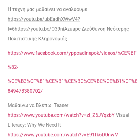
Η τέχνη μας μαθαίνει να αναλύουμε
https://youtu.be/ubEadhXWwV4?
t=6https://youtu.be/O39niAzuapc
Διεύθυνση Νεότερης
Πολιτιστικής Κληρονομιάς
https://www.facebook.com/yppoadinepok/videos/%
%82-
%CE%B3%CF%81%CE%B1%CE%BC%CE%BC%CE%B1%CF%8
849478380702/
Μαθαίνω να Βλέπω: Teaser
https://www.youtube.com/watch?v=zl_Z6JYqzbY
Visual
Literacy: Why We Need It
https://www.youtube.com/watch?v=E91fk6D0nwM