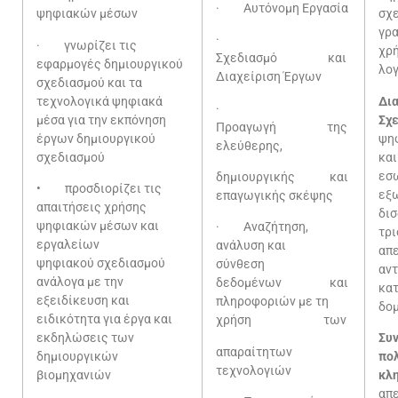
· Αυτόνομη Εργασία
ψηφιακών μέσων
σχε
γρα
·
· γνωρίζει τις
χρή
Σχεδιασμό και
εφαρμογές δημιουργικού
λογ
Διαχείριση Έργων
σχεδιασμού και τα
τεχνολογικά ψηφιακά
Δι
·
μέσα για την εκπόνηση
Σχ
Προαγωγή της
έργων δημιουργικού
ψη
ελεύθερης,
σχεδιασμού
κα
εσ
δημιουργικής και
• προσδιορίζει τις
εξ
επαγωγικής σκέψης
απαιτήσεις χρήσης
δισ
ψηφιακών μέσων και
· Αναζήτηση,
τρ
εργαλείων
ανάλυση και
απε
ψηφιακού σχεδιασμού
σύνθεση
αντ
ανάλογα με την
δεδομένων και
κα
εξειδίκευση και
πληροφοριών με τη
δο
ειδικότητα για έργα και
χρήση των
εκδηλώσεις των
Σ
απαραίτητων
δημιουργικών
πολ
τεχνολογιών
βιομηχανιών
κλη
απε