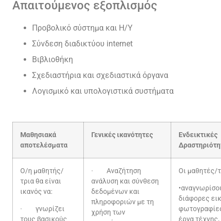
Απαιτούμενος εξοπλισμός
Προβολικό σύστημα και Η/Υ
Σύνδεση διαδικτύου internet
Βιβλιοθήκη
Σχεδιαστήρια και σχεδιαστικά όργανα
Λογισμικό και υπολογιστικά συστήματα
Μαθησιακά
Γενικές ικανότητες
Ενδεικτικές
αποτελέσματα
Δραστηριότη
Ο/η μαθητής/
· Αναζήτηση
Οι μαθητές/τ
τρια θα είναι
ανάλυση και σύνθεση
•αναγνωρίσο
ικανός να:
δεδομένων και
διάφορες εικ
πληροφοριών με τη
· γνωρίζει
φωτογραφίες,
χρήση των
τους βασικούς
έργα τέχνης,