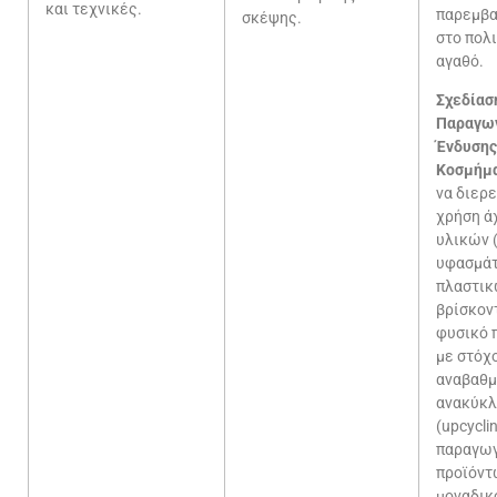
και τεχνικές.
παρεμβα
σκέψης.
στο πολ
αγαθό.
Σχεδίασ
Παραγω
Ένδυσης
Κοσμήμ
να διερε
χρήση ά
υλικών 
υφασμά
πλαστικώ
βρίσκον
φυσικό 
με στόχ
αναβαθμ
ανακύκ
(upcycli
παραγω
προϊόντ
μοναδικ