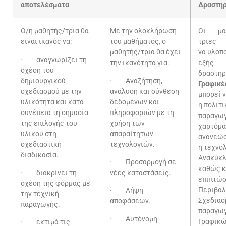
αποτελέσματα
Δραστηρ
Ο/η μαθητής/τρια θα
Με την ολοκλήρωση
Οι μαθ
είναι ικανός να:
του μαθήματος, ο
τριες
μαθητής/τρια θα έχει
να υλοπ
· αναγνωρίζει τη
την ικανότητα για:
εξής
σχέση του
δραστηρ
δημιουργικού
· Αναζήτηση,
Γραφικέ
σχεδιασμού με την
ανάλυση και σύνθεση
μπορεί 
υλικότητα και κατά
δεδομένων και
η πολιτι
συνέπεια τη σημασία
πληροφοριών με τη
παραγω
της επιλογής του
χρήση των
χαρτόμα
υλικού στη
απαραίτητων
ανανεώσ
σχεδιαστική
τεχνολογιών.
η τεχνο
διαδικασία.
Ανακύκ
· Προσαρμογή σε
καθώς κ
· διακρίνει τη
νέες καταστάσεις.
επιπτώσ
σχέση της φόρμας με
Περιβαλ
· Λήψη
την τεχνική
Σχεδιασ
αποφάσεων.
παραγωγής.
παραγω
· Αυτόνομη
Γραφικώ
· εκτιμά τις