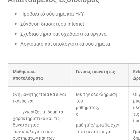
Προβολικό σύστημα και Η/Υ
Σύνδεση διαδικτύου internet
Σχεδιαστήρια και σχεδιαστικά όργανα
Λογισμικό και υπολογιστικά συστήματα
Μαθησιακά
Γενικές ικανότητες
Ενδ
αποτελέσματα
Δρ
Ο/η μαθητής/τρια θα είναι
Με την ολοκλήρωση
Οι 
ικανός να:
του
μπο
μαθήματος,
υ
· γνωρίζει τη δομή τα
ο
τ
χαρακτηριστικά και τις
δρα
δυνατότητες
μαθητής/τρια θα έχει
των υπολογιστικών
την ικανότητα για:
Γρα
συστημάτων και των
δη