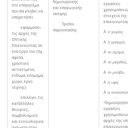
δημιουργικής
εργασίες
στο επάγγελμα
και επαγωγικής
χρησιμοποιώ
που θα κληθεί να
σκέψης
στοιχεία της
υπηρετήσει
επικοινωνίας
· Τρόποι
· εφαρμόσει
παρουσίασης
Ä
ο χώρος,
τις αρχές της
Οπτικής
Ä
η γραμμή,
Επικοινωνίας σε
ένα έργο του (πχ.
Ä
το σχήμα,
αφίσα,
Ä
το μέγεθος,
χρηστικό
αντικείμενο,
Ä
το μοτίβο,
ένδυμα, κόσμημα,
χώρο, έργο
Ä
η υφή,
τέχνης)
Ä
η τονικότητ
· επιλέγει τις
•δημιου
κατάλληλες
εργασίες
θεωρίες,
χρησιμοποιώ
συμβολισμούς
αρχές της οπ
και εννοιολογικά
επικοινωνίας
σχήματα στην