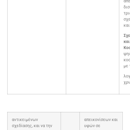
απ
δισ
τρι
σχ
και
Σ
κα
Κο
ψη
κο
με 
λ
χρ
αντικειμένων
απεικονίσεων και
σχεδίασης, και να την
υφών σε