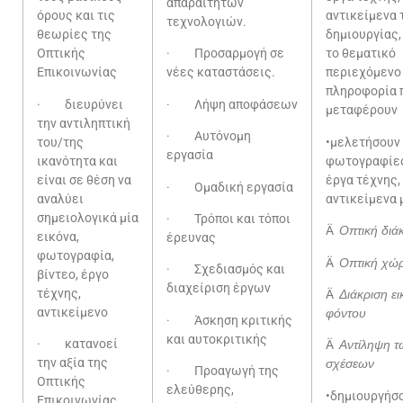
απαραίτητων
όρους και τις
αντικείμενα 
τεχνολογιών.
θεωρίες της
δημιουργίας,
Οπτικής
· Προσαρμογή σε
το θεματικό
Επικοινωνίας
νέες καταστάσεις.
περιεχόμενο 
πληροφορία 
· διευρύνει
· Λήψη αποφάσεων
μεταφέρουν
την αντιληπτική
· Αυτόνομη
του/της
•μελετήσουν
εργασία
ικανότητα και
φωτογραφίες,
είναι σε θέση να
έργα τέχνης,
· Ομαδική εργασία
αναλύει
αντικείμενα 
σημειολογικά μία
· Τρόποι και τόποι
Ä
Οπτική διά
εικόνα,
έρευνας
φωτογραφία,
Ä
Οπτική χώ
· Σχεδιασμός και
βίντεο, έργο
διαχείριση έργων
τέχνης,
Ä
Διάκριση ει
αντικείμενο
φόντου
· Άσκηση κριτικής
και αυτοκριτικής
· κατανοεί
Ä
Αντίληψη 
την αξία της
σχέσεων
· Προαγωγή της
Οπτικής
ελεύθερης,
•δημιου
Επικοινωνίας