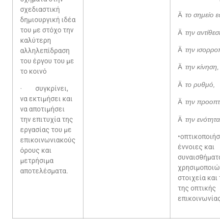
σχεδιαστική
Ä
το σημείο ε
δημιουργική ιδέα
του με στόχο την
Ä
την αντίθεσ
καλύτερη
Ä
την ισορρο
αλληλεπίδραση
του έργου του με
Ä
την κίνηση,
το κοινό
Ä
το ρυθμό,
· συγκρίνει,
να εκτιμήσει και
Ä
την προοπτ
να αποτιμήσει
Ä
την ενότητα
την επιτυχία της
εργασίας του με
•οπτικοποιήσ
επικοινωνιακούς
έννοιες και
όρους και
συναισθήματ
μετρήσιμα
χρησιμοποιώ
αποτελέσματα.
στοιχεία και
της οπτικής
επικοινωνία