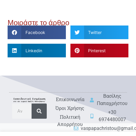
Μοιράστε το άρθρο
Facebook
Twitter
Linkedin
Pinterest
Βασίλης
Eπικοινωνία
Παπαχρήστου
Όροι Χρήσης
+30
Πολιτική
6974480007
Απορρήτου
vaspapachristou@gmail