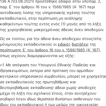
136 Α΄/03.08.2021) προστέθηκε εδάφιο στην υποπαρ. 2,
παρ. Ε΄ του άρθρου 16 του ν. 1566/1985 (Α΄ 167) περί
αυτοδίκαιης λύσης της υπηρεσιακής σχέσης του/της
εκπαιδευτικού, στην περίπτωση μη ανάληψης
καθηκόντων του/της εντός ενός (1) μηνός από τη λήξη
της χορηγηθείσας μακροχρόνιας άδειας άνευ αποδοχών.
Ως εκ τούτου, για την άδεια άνευ αποδοχών στους/στις
μόνιμους/ες εκπαιδευτικούς οι
ειδικές
διατάξεις
της
περίπτωσης Ε΄ του άρθρου 16 του ν. 1566/1985 (Α΄ 167)
,
όπως ισχύουν, διαμορφώνονται ως εξής:
«1. Με απόφαση του Υπουργού Εθνικής Παιδείας και
Θρησκευμάτων, ύστερα από πρόταση του αρμόδιου
κεντρικού υπηρεσιακού συμβουλίου, μπορεί να χορηγείται
σε εκπαιδευτικούς της πρωτοβάθμιας και
δευτεροβάθμιας εκπαίδευσης άδεια χωρίς αποδοχές
μέχρι τη λήξη του σχολικού έτους, όταν συντρέχουν
σοβαροί λόγοι ιδίως θεραπεία δυσίατων ασθενειών του
ίδιου του εκπαιδευτικού ή των μελών της οικογενείας