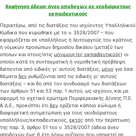
Χ
ορήγηση άδειας άνευ αποδοχών σε νεοδιόριστους
εκπαιδευτικούς
Περαιτέρω, από τις διατάξεις του ισχύοντος Υπαλληλικού
Κώδικα που κυρώθηκε με το ν. 3528/2007 – που
εφαρμόζεται σε υπαλλήλους ή λειτουργούς του κράτους
ή νομικών προσώπων δημοσίου δικαίου (μεταξύ των
οποίων και στους/στις
μόνιμους/ες εκπαιδευτικούς
) οι
οποίοι κατά τη συνταγματική ή νομοθετική πρόβλεψη
διέπονται από ειδικές γι’ αυτούς διατάξεις,
μόνο
για όσα
θέματα
δεν
ρυθμίζονται από τις ειδικές γι’ αυτούς
διατάξεις – και δη από τον συνδυασμό των διατάξεων
των άρθρων 51 και 53 παρ. 1 αυτού, ως ισχύουν, και με
αφορμή το σχετικό ερώτημα Περιφερειακής Δ/νσης Π.Ε.
& Δ.Ε., προκύπτει ότι
δεν
ορίζεται κάποιο κώλυμα ή
διαφορετική αντιμετώπιση για τους νεοδιόριστους
υπαλλήλους/εκπαιδευτικούς,
εκτός
από την περίπτωση
της παρ. 3, άρθρο 51 του ν. 3528/2007 (άδεια άνευ
αποδοχών έως 6 έτη λόγω συζύγου που υπηρετεί σε