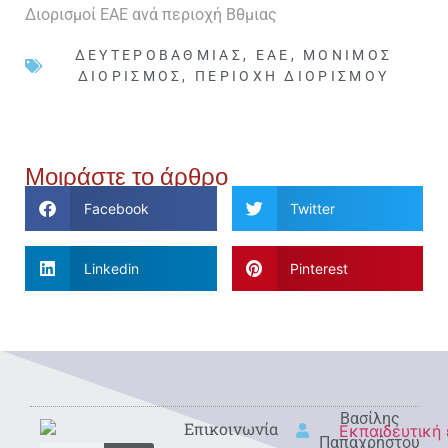
Διορισμοί ΕΑΕ ανά περιοχή Βθμιας
ΔΕΥΤΕΡΟΒΆΘΜΙΑΣ
,
ΕΑΕ
,
ΜΌΝΙΜΟΣ
ΔΙΟΡΙΣΜΌΣ
,
ΠΕΡΙΟΧΉ ΔΙΟΡΙΣΜΟΎ
Μοιράστε το άρθρο
Facebook
Twitter
Linkedin
Pinterest
Βασίλης
Eπικοινωνία
Παπαχρήστου