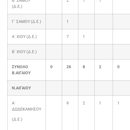
Β΄ ΣΑΜΟΥ
2
1
1
(Δ.Ε.)
Γ΄ ΣΑΜΟΥ (Δ.Ε.)
1
Α΄ ΧΙΟΥ (Δ.Ε.)
7
1
Β΄ ΧΙΟΥ (Δ.Ε.)
ΣΥΝΟΛΟ
0
26
8
2
0
Β.ΑΙΓΑΙΟΥ
Ν.ΑΙΓΑΙΟΥ
Α΄
9
2
1
1
ΔΩΔΕΚΑΝΗΣΟΥ
(Δ.Ε.)