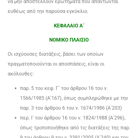
να μην αποστέλλουν ερωτήματα που απαντώνται
ευθέως από την παρούσα εγκύκλιο.
ΚΕΦΑΛΑΙΟ Α΄
ΝΟΜΙΚΟ
ΠΛΑΙΣΙΟ
Οι ισχύουσες διατάξεις, βάσει των οποίων
πραγματοποιούνται οι αποσπάσεις, είναι οι
ακόλουθες:
παρ. 5 του κεφ. Γ΄ του άρθρου 16 του ν.
1566/1985 (Α΄167), όπως συμπληρώθηκε με την
παρ. 3 του άρθρου 6 του ν. 1674/1986 (Α΄203)
περ. Ι΄ του άρθρου 16 του ν. 1824/1988 (Α΄296),
όπως τροποποιήθηκε από τις διατάξεις της παρ.
9 του άρθρου 9 του ν. 3391/2005 (Α΄240) και του