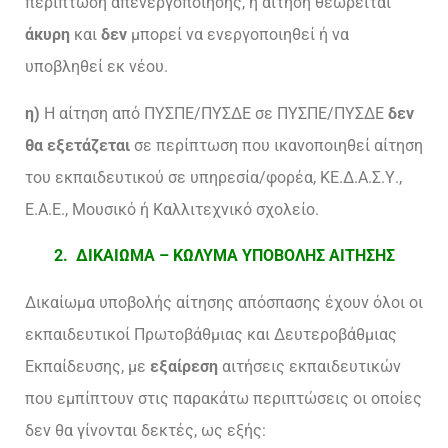
περίπτωση απενεργοποίησης, η αίτηση θεωρείται
άκυρη
και
δεν
μπορεί να ενεργοποιηθεί ή να
υποβληθεί εκ νέου.
η)
Η αίτηση από ΠΥΣΠΕ/ΠΥΣΔΕ σε ΠΥΣΠΕ/ΠΥΣΔΕ
δεν
θα εξετάζεται
σε περίπτωση που ικανοποιηθεί αίτηση
του εκπαιδευτικού σε υπηρεσία/φορέα, ΚΕ.Δ.Α.Σ.Υ.,
Ε.Α.Ε., Μουσικό ή Καλλιτεχνικό σχολείο.
2. ΔΙΚΑΙΩΜΑ – ΚΩΛΥΜΑ ΥΠΟΒΟΛΗΣ ΑΙΤΗΣΗΣ
Δικαίωμα υποβολής αίτησης απόσπασης έχουν όλοι οι
εκπαιδευτικοί Πρωτοβάθμιας και Δευτεροβάθμιας
Εκπαίδευσης, με
εξαίρεση
αιτήσεις εκπαιδευτικών
που εμπίπτουν στις παρακάτω περιπτώσεις οι οποίες
δεν θα γίνονται δεκτές, ως εξής: