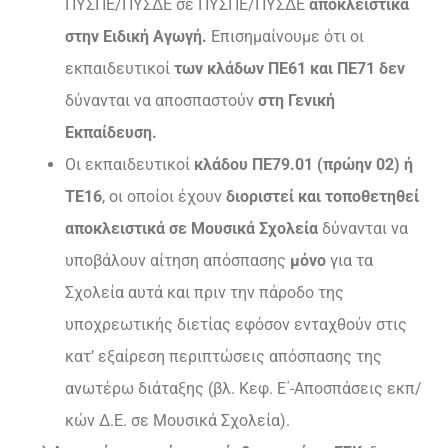
ΠΥΣΠΕ/ΠΥΣΔΕ σε ΠΥΣΠΕ/ΠΥΣΔΕ
αποκλειστικά
στην Ειδική Αγωγή.
Επισημαίνουμε ότι οι
εκπαιδευτικοί
των κλάδων ΠΕ61 και ΠΕ71 δεν
δύνανται να αποσπαστούν
στη Γενική
Εκπαίδευση.
Οι εκπαιδευτικοί
κλάδου ΠΕ79.01 (πρώην 02) ή
ΤΕ16
, οι οποίοι έχουν
διοριστεί και τοποθετηθεί
αποκλειστικά σε Μουσικά Σχολεία
δύνανται να
υποβάλουν αίτηση απόσπασης
μόνο
για τα
Σχολεία αυτά και πριν την πάροδο της
υποχρεωτικής διετίας εφόσον ενταχθούν στις
κατ’ εξαίρεση περιπτώσεις απόσπασης της
ανωτέρω διάταξης (βλ. Κεφ. Ε΄-Αποσπάσεις εκπ/
κών Δ.Ε. σε Μουσικά Σχολεία).