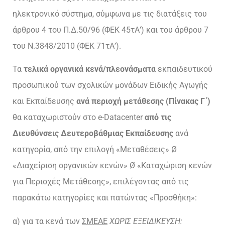
ηλεκτρονικό σύστημα, σύμφωνα με τις διατάξεις του
άρθρου 4 του Π.Δ.50/96 (ΦΕΚ 45τΑ’) και του άρθρου 7
του Ν.3848/2010 (ΦΕΚ 71τΑ’).
Τα
τελικά οργανικά κενά/πλεονάσματα
εκπαιδευτικού
προσωπικού των σχολικών μονάδων Ειδικής Αγωγής
και Εκπαίδευσης
ανά περιοχή μετάθεσης (Πίνακας Γ΄)
θα καταχωριστούν στο e-Datacenter
από τις
Διευθύνσεις Δευτεροβάθμιας Εκπαίδευσης
ανά
κατηγορία, από την επιλογή «Μεταθέσεις» Ø
«Διαχείριση οργανικών κενών» Ø «Καταχώριση κενών
για Περιοχές Μετάθεσης», επιλέγοντας από τις
παρακάτω κατηγορίες και πατώντας «Προσθήκη»:
α) για τα κενά των
ΣΜΕΑΕ
ΧΩΡΙΣ ΕΞΕΙΔΙΚΕΥΣΗ: