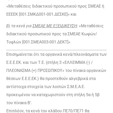
«Μεταθέσεις διδακτικού προσωπικού προς ΣΜΕΑΕ ή
ΕΕΕΕΚ [001.ΣΜΚΔ001-001.ΔΕΣΚΕ]» και
β)
τα κενά για
ΣΜΕΑΕ ΜΕ ΕΞΕΙΔΙΚΕΥΣΗ
:
«Μεταθέσεις
διδακτικού προσωπικού προς τα ΣΜΕΑΕ Κωφών/
Τυφλών [001.ΣΜΕΑ003-001.ΔΕΚΤ]»
Επισημαίνεται ότι τα οργανικά κενά/πλεονάσματα των
Ε.Ε.Ε.ΕΚ. και των Τ.Ε. (στήλη 3 «ΕΛΛΕΙΜΜΑ (-) /
ΠΛΕΟΝΑΣΜΑ (+) ΠΡΟΣΩΠΙΚΟΥ» του πίνακα οργανικών
θέσεων Ε.Ε.Ε.ΕΚ.) θα προστεθούν αλγεβρικά στα
αντίστοιχα στοιχεία των λοιπών Σ.Μ.Ε.Α.Ε.
προκειμένου να καταχωριστούν στη στήλη 5α ή 5β
του πίνακα Β’.
Επιπλέον, τα κενά του κλάδου ΠΕ70/ΠΕ71 θα