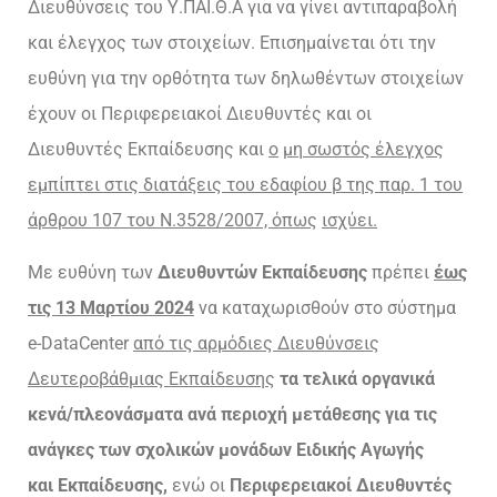
Διευθύνσεις του Υ.ΠΑΙ.Θ.Α για να γίνει αντιπαραβολή
και έλεγχος των στοιχείων. Επισημαίνεται ότι την
ευθύνη για την ορθότητα των δηλωθέντων στοιχείων
έχουν οι Περιφερειακοί Διευθυντές και οι
Διευθυντές Εκπαίδευσης και
ο
μη σωστός έλεγχος
εμπίπτει στις διατάξεις του εδαφίου β της παρ. 1 του
άρθρου 107 του Ν.3528/2007, όπως
ισχύει.
Με ευθύνη των
Διευθυντών Εκπαίδευσης
πρέπει
έως
τις 13 Μαρτίου 2024
να καταχωρισθούν στο σύστημα
e-DataCenter
από τις αρμόδιες Διευθύνσεις
Δευτεροβάθμιας Εκπαίδευσης
τα τελικά οργανικά
κενά/πλεονάσματα ανά περιοχή μετάθεσης για τις
ανάγκες των σχολικών μονάδων Eιδικής Αγωγής
και
Εκπαίδευσης,
ενώ οι
Περιφερειακοί Διευθυντές