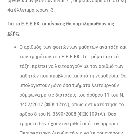
οργανικά ανηκόντων είναι 71, σημειώνουμε στη στήλη
4α έλλειμμα ωρών -3.
Για τα Ε.Ε.Ε.ΕΚ. οι πίνακες θα συμπληρωθούν ως
εξής:
O αριθμός των φοιτώντων μαθητών ανά τάξη και
των τμημάτων του
Ε.Ε.Ε.ΕΚ.
Τα τμήματα κατά
τάξη, πρέπει να λειτουργούν με τον αριθμό των
μαθητών που προβλέπεται από τη νομοθεσία. Θα
υπολογιστούν μόνο όσα τμήματα λειτουργούν
σύμφωνα με τις διατάξεις του άρθρου 11 του Ν.
4452/2017 (ΦΕΚ 17τΑ’), όπως αντικατέστησε το
άρθρο 8 του Ν. 3699/2008 (ΦΕΚ 199τΑ’). Όσα
τμήματα δεν έχουν εγκριθεί από τον αρμόδιο
Περιφερειακό Διευθυντή για να λειτουργήσουν