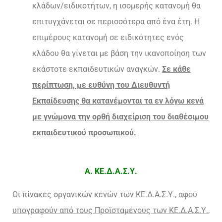
κλάδων/ειδικοτήτων, η ισομερής κατανομή θα
επιτυγχάνεται σε περισσότερα από ένα έτη. Η
επιμέρους κατανομή σε ειδικότητες ενός
κλάδου θα γίνεται με βάση την ικανοποίηση των
εκάστοτε εκπαιδευτικών αναγκών.
Σε κάθε
περίπτωση, με ευθύνη του Διευθυντή
Εκπαίδευσης θα κατανέμονται τα εν λόγω κενά
με γνώμονα την ορθή διαχείριση του διαθέσιμου
εκπαιδευτικού προσωπικού.
Α. ΚΕ.Δ.Α.Σ.Υ.
Οι πίνακες οργανικών κενών των ΚΕ.Δ.Α.Σ.Υ.,
αφού
υπογραφούν από τους Προϊσταμένους των ΚΕ.Δ.Α.Σ.Υ.
,