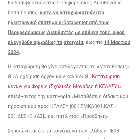
θα διαβιβαστούν στις Περιφερειακές Διευθύνσεις
Εκπαίδευσης,
ώστε να καταχωριστούν στο
ηλεκτρονικό
σύστημα e-Datacenter από τους
Περιφερειακούς Διευθυντές με ευθύνη τους, αφού
ελεγχθούν αρμοδίως τα
στοιχεία
, έως τις
14 Μαρτίου
2024
.
Η καταχώριση θα γίνει επιλέγοντας το «Μεταθέσεις»
Ø «Διαχείριση οργανικών κενών» Ø «
Καταχώριση
κενών για Φορείς (Σχολικές Μονάδες ή ΚΕΔΑΣΥ)
»,
επιλέγοντας την κατηγορία «Μεταθέσεις διδακτικού
προσωπικού προς ΚΕΔΑΣΥ [001.ΣΜΚΔ001.ΚΔΣ –
001.ΔΕΣΚΕ.ΚΔΣ]» και πατώντας «Προσθήκη».
Σημειώνεται ότι τα κοινά κενά των κλάδων ΠΕ03-