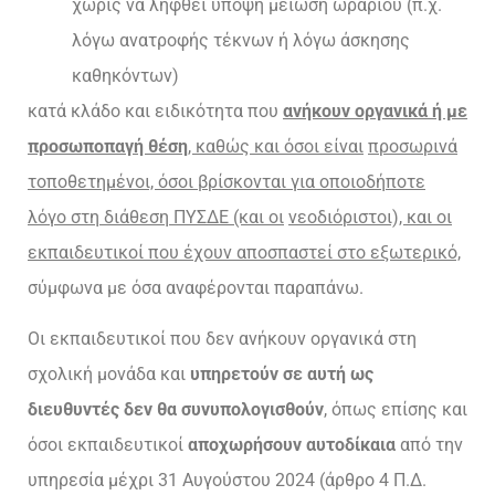
χωρίς να ληφθεί υπόψη μείωση ωραρίου (π.χ.
λόγω ανατροφής τέκνων ή λόγω άσκησης
καθηκόντων)
κατά κλάδο και ειδικότητα που
ανήκουν οργανικά ή με
προσωποπαγή θέση
, καθώς και όσοι είναι
προσωρινά
τοποθετημένοι, όσοι βρίσκονται για οποιοδήποτε
λόγο στη διάθεση ΠΥΣΔΕ (και οι
νεοδιόριστοι), και οι
εκπαιδευτικοί που έχουν αποσπαστεί στο εξωτερικό,
σύμφωνα με όσα αναφέρονται παραπάνω.
Οι εκπαιδευτικοί που δεν ανήκουν οργανικά στη
σχολική μονάδα και
υπηρετούν σε αυτή ως
διευθυντές δεν θα συνυπολογισθούν
, όπως επίσης και
όσοι εκπαιδευτικοί
αποχωρήσουν αυτοδίκαια
από την
υπηρεσία μέχρι 31 Αυγούστου 2024 (άρθρο 4 Π.Δ.