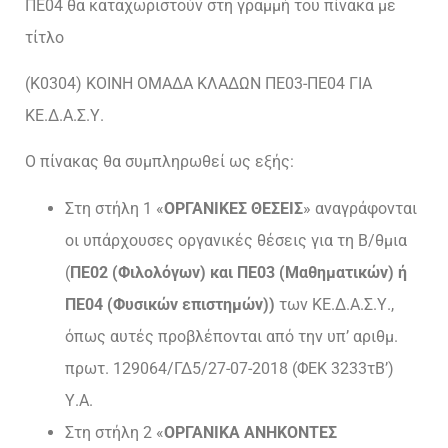
ΠΕ04 θα καταχωριστούν στη γραμμή του πίνακα με
τίτλο
(Κ0304) ΚΟΙΝΗ ΟΜΑΔΑ ΚΛΑΔΩΝ ΠΕ03-ΠΕ04 ΓΙΑ
ΚΕ.Δ.Α.Σ.Υ.
Ο πίνακας θα συμπληρωθεί ως εξής:
Στη στήλη 1 «
ΟΡΓΑΝΙΚΕΣ ΘΕΣΕΙΣ
» αναγράφονται
οι υπάρχουσες οργανικές θέσεις για τη Β/θμια
(
ΠΕ02
(Φιλολόγων) και ΠΕ03 (Μαθηματικών) ή
ΠΕ04 (Φυσικών
επιστημών))
των ΚΕ.Δ.Α.Σ.Υ.,
όπως αυτές προβλέπονται από την υπ’ αριθμ.
πρωτ. 129064/ΓΔ5/27-07-2018 (ΦΕΚ 3233τΒ’)
Υ.Α.
Στη στήλη 2 «
ΟΡΓΑΝΙΚΑ ΑΝΗΚΟΝΤΕΣ