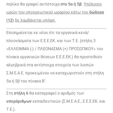
πηλίκο θα γραφεί αντίστοιχα
στο 5α ή 5β
.
Υπόλοιπο
ωρών του υποχρεωτικού ωραρίου κάτω του
δώδεκα
(12)
δε λαμβάνεται υπόψη.
Επισημαίνεται εκ νέου ότι τα οργανικά κενά/
πλεονάσματα των Ε.Ε.Ε.ΕΚ. και των Τ.Ε. (στήλη 3
«ΕΛΛΕΙΜΜΑ (-) / ΠΛΕΟΝΑΣΜΑ (+) ΠΡΟΣΩΠΙΚΟΥ» του
πίνακα οργανικών θέσεων Ε.Ε.Ε.ΕΚ.) θα προστεθούν
αλγεβρικά στα αντίστοιχα στοιχεία των λοιπών
Σ.Μ.Ε.Α.Ε. προκειμένου να καταχωριστούν στη στήλη
5α ή 5β του πίνακα Β’.
Στη
στήλη 6
θα καταγραφεί ο αριθμός των
υπεράριθμων
εκπαιδευτικών (Σ.Μ.Ε.Α.Ε., Ε.Ε.Ε.ΕΚ. και
Τ.Ε.).