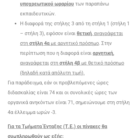
υποχρεωτικού ωραρίου
των παραπάνω
εκπαιδευτικών.
Η διαφορά της στήλης 3 από τη στήλη 1 (στήλη 1
– στήλη 3), εφόσον είναι
θετική
, αναγράφεται
στη
στήλη 4α
με αρνητικό πρόσημο
. Στην
περίπτωση που η διαφορά είναι
αρνητική,
αναγράφεται
στη
στήλη 4β
με θετικό πρόσημο
(δηλαδή κατά απόλυτη τιμή).
Για παράδειγμα, εάν οι προβλεπόμενες ώρες
διδασκαλίας είναι 74 και οι συνολικές ώρες των
οργανικά ανηκόντων είναι 71, σημειώνουμε στη στήλη
4α έλλειμμα ωρών -3.
Για τα Τμήματα Ένταξης (Τ.Ε.) οι πίνακες θα
συμπληρωθούν ως εξής: