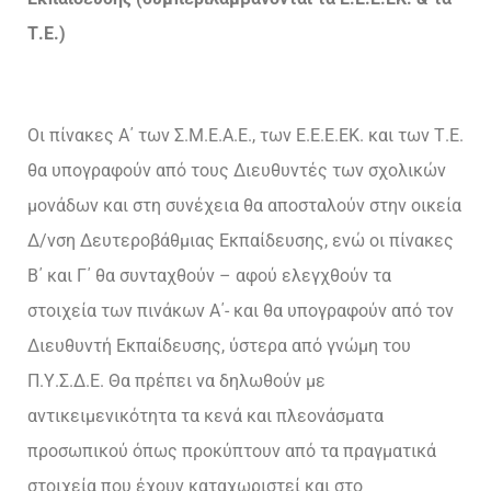
Τ.Ε.)
Οι πίνακες Α΄ των Σ.Μ.Ε.Α.Ε., των Ε.Ε.Ε.ΕΚ. και των Τ.Ε.
θα υπογραφούν από τους Διευθυντές των σχολικών
μονάδων και στη συνέχεια θα αποσταλούν στην οικεία
Δ/νση Δευτεροβάθμιας Εκπαίδευσης, ενώ οι πίνακες
Β΄ και Γ΄ θα συνταχθούν – αφού ελεγχθούν τα
στοιχεία των πινάκων Α΄- και θα υπογραφούν από τον
Διευθυντή Εκπαίδευσης, ύστερα από γνώμη του
Π.Υ.Σ.Δ.Ε. Θα πρέπει να δηλωθούν με
αντικειμενικότητα τα κενά και πλεονάσματα
προσωπικού όπως προκύπτουν από τα πραγματικά
στοιχεία που έχουν καταχωριστεί και στο