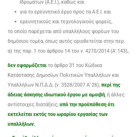
Ιδρυμάτων (Α.Ε.Ι.), καθώς και
για το ερευνητικό έργο προς τα Α.Ε.Ι. και
ερευνητικούς και τεχνολογικούς φορείς,
το οποίο παρέχεται από υπαλλήλους φορέων του
δημόσιου τομέα, όπως αυτός οριοθετείται στην περ.
α) της παρ. 1 του άρθρου 14 του ν. 4270/2014 (Α’ 143),
δεν εφαρμόζεται
το άρθρο 31 του Κώδικα
Κατάστασης Δημοσίων Πολιτικών Υπαλλήλων και
Υπαλλήλων Ν.Π.Δ.Δ. (ν. 3528/2007 Α’ 26),
περί της
άδειας άσκησης ιδιωτικού έργου με αμοιβή
, ή άλλες
αντίστοιχες διατάξεις,
υπό την προϋπόθεση ότι
εκτελείται εκτός του ωραρίου εργασίας των
υπαλλήλων.