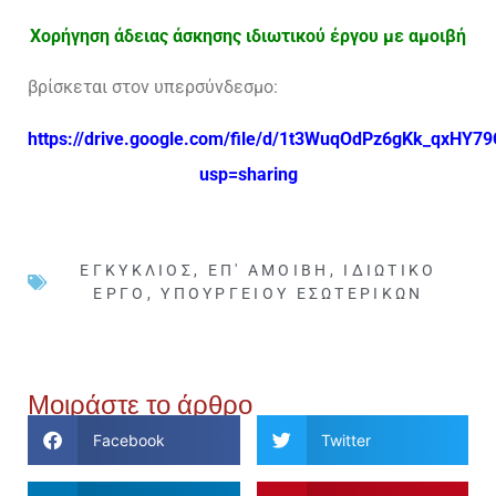
Χορήγηση άδειας άσκησης ιδιωτικού έργου με αμοιβή
βρίσκεται στον υπερσύνδεσμο:
https://drive.google.com/file/d/1t3WuqOdPz6gKk_qxHY7
usp=sharing
ΕΓΚΎΚΛΙΟΣ
,
ΕΠ' ΑΜΟΙΒΉ
,
ΙΔΙΩΤΙΚΌ
ΈΡΓΟ
,
ΥΠΟΥΡΓΕΊΟΥ ΕΣΩΤΕΡΙΚΏΝ
Μοιράστε το άρθρο
Facebook
Twitter