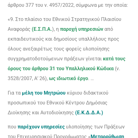
άρθρου 377 του ν. 4957/2022, σύμφωνα με την οποία:
«9. Στο πλαίσιο του Εθνικού Στρατηγικού Πλαισίου
Αναφοράς
(Ε.Σ.Π.Α.
), η
παροχή υπηρεσιών
από
εκπαιδευτικούς και δημοσίους υπαλλήλους προς
όλους ανεξαιρέτως τους φορείς υλοποίησης
συγχρηματοδοτούμενων πράξεων γίνεται
κατά τους
όρους του άρθρου 31 του Υπαλληλικού Κώδικα
(ν.
3528/2007, Α’ 26),
ως ιδιωτικό έργο
. …
Για τα
μέλη του Μητρώου
κύριου διδακτικού
προσωπικού του Εθνικού Κέντρου Δημόσιας
Διοίκησης και Αυτοδιοίκησης
(Ε.Κ.Δ.Δ.Α.)
που
παρέχουν υπηρεσίες
υλοποίησης των Πράξεων
του Επιχειρησιακού Προγράμματος «
Μεταρρύθμιση