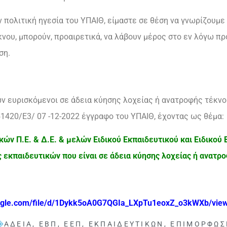
πολιτική ηγεσία του ΥΠΑΙΘ, είμαστε σε θέση να γνωρίζουμε ό
νου, μπορούν, προαιρετικά, να λάβουν μέρος στο εν λόγω πρό
ση.
 ευρισκόμενοι σε άδεια κύησης λοχείας ή ανατροφής τέκνου
1420/Ε3/ 07 -12-2022 έγγραφο του ΥΠΑΙΘ, έχοντας ως θέμα:
ών Π.Ε. & Δ.Ε. & μελών Ειδικού Εκπαιδευτικού και Ειδικο
 εκπαιδευτικών που είναι σε άδεια κύησης λοχείας ή ανατρο
google.com/file/d/1Dykk5oA0G7QGIa_LXpTu1eoxZ_o3kWXb/view
ΆΔΕΙΑ
,
ΕΒΠ
,
ΕΕΠ
,
ΕΚΠΑΙΔΕΥΤΙΚΏΝ
,
ΕΠΙΜΌΡΦΩΣ