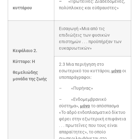
–
«Πρωτεΐνες: Διαδεδομένες,
κυττάρου
πολύπλοκες και εύθραυστες»
Εισαγωγή «Μια από τις
επιδιώξεις των φυσικών
επιστημών . . . προϋπήρξαν των
ευκαρυωτικών»
Κεφάλαιο 2.
Κύτταρο: Η
2.3 Μια περιήγηση στο
εσωτερικό του κυττάρου,
μόνο
οι
θεμελιώδης
υποπαράγραφοι:
μονάδα της ζωής
– «Πυρήνας»
– «Ενδομεμβρανικό
σύστημα»,
μόνο
το απόσπασμα
«Το αδρό ενδοπλασματικό δίκτυο
φέρει στην εξωτερική επιφάνεια
. . . πρωτεΐνες που τους είναι
απαραίτητες», το οποίο
συμπεριλαμβάνεται στο