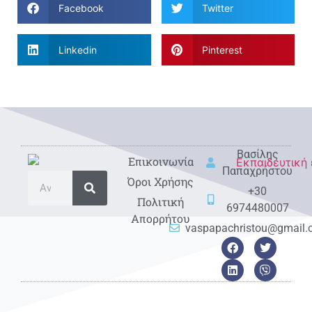
Facebook
Twitter
Linkedin
Pinterest
Βασίλης
Eπικοινωνία
Παπαχρήστου
Όροι Χρήσης
+30
Πολιτική
6974480007
Απορρήτου
vaspapachristou@gmail