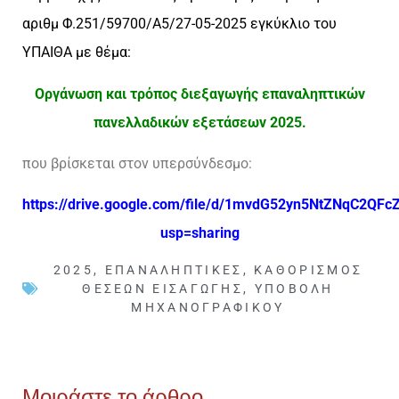
αριθμ Φ.251/59700/Α5/27-05-2025 εγκύκλιο του
ΥΠΑΙΘΑ με θέμα:
Οργάνωση και τρόπος διεξαγωγής επαναληπτικών
πανελλαδικών εξετάσεων 2025.
που βρίσκεται στον υπερσύνδεσμο:
https://drive.google.com/file/d/1mvdG52yn5NtZNqC2QFc
usp=sharing
2025
,
ΕΠΑΝΑΛΗΠΤΙΚΈΣ
,
ΚΑΘΟΡΙΣΜΌΣ
ΘΈΣΕΩΝ ΕΙΣΑΓΩΓΉΣ
,
ΥΠΟΒΟΛΉ
ΜΗΧΑΝΟΓΡΑΦΙΚΟΎ
Μοιράστε το άρθρο