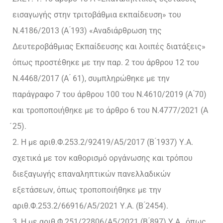
εισαγωγής στην τριτοβάθμια εκπαίδευση» του
Ν.4186/2013 (Α ́193) «Αναδιάρθρωση της
Δευτεροβάθμιας Εκπαίδευσης και λοιπές διατάξεις»
όπως προστέθηκε με την παρ. 2 του άρθρου 12 του
Ν.4468/2017 (Α ́ 61), συμπληρώθηκε με την
παράγραφο 7 του άρθρου 100 του Ν.4610/2019 (Α ́70)
και τροποποιήθηκε με το άρθρο 6 του Ν.4777/2021 (Α
́25).
2. Η με αριθ.Φ.253.2/92419/Α5/2017 (Β ́1937) Υ.Α.
σχετικά με τον καθορισμό οργάνωσης και τρόπου
διεξαγωγής επαναληπτικών πανελλαδικών
εξετάσεων, όπως τροποποιήθηκε με την
αριθ.Φ.253.2/66916/Α5/2021 Υ.Α. (Β ́2454).
3. Η με αριθ.Φ.251/22806/Α5/2021 (Β ́897) Υ.Α., όπως