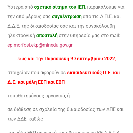
Ύστερα από
σχετικό αίτημα του ΙΕΠ
, παρακαλούμε για
την από μέρους σας
συγκέντρωση
από τις Δ.Π.Ε. και
Δ.Δ.Ε. της δικαιοδοσίας σας και την συνακόλουθη
ηλεκτρονική
αποστολή
στην υπηρεσία μας στο mail:
epimorfosi.ekp@minedu.gov.gr
έως και την
Παρασκευή 9 Σεπτεμβρίου 2022
,
στοιχείων που αφορούν σε
εκπαιδευτικούς Π.Ε. και
Δ.Ε. και μέλη ΕΕΠ και ΕΒΠ
τοποθετημένους οργανικά, ή
σε διάθεση σε σχολεία της δικαιοδοσίας των ΔΠΕ και
των ΔΔΕ, καθώς
και μέλη ΕΕΠ οργανικά τοποθετημένα σε ΚΕ.Δ.Α.Σ.Υ.