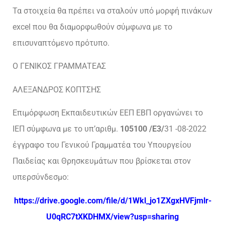
Τα στοιχεία θα πρέπει να σταλούν υπό μορφή πινάκων
excel που θα διαμορφωθούν σύμφωνα με το
επισυναπτόμενο πρότυπο.
Ο ΓΕΝΙΚΟΣ ΓΡΑΜΜΑΤΕΑΣ
ΑΛΕΞΑΝΔΡΟΣ ΚΟΠΤΣΗΣ
Επιμόρφωση Εκπαιδευτικών ΕΕΠ ΕΒΠ οργανώνει το
ΙΕΠ σύμφωνα με το υπ’αριθμ.
105100 /Ε3/
31 -08-2022
έγγραφο του Γενικού Γραμματέα του Υπουργείου
Παιδείας και Θρησκευμάτων που βρίσκεται στον
υπερσύνδεσμο:
https://drive.google.com/file/d/1Wkl_jo1ZXgxHVFjmlr-
U0qRC7tXKDHMX/view?usp=sharing