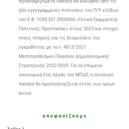
προαναφερόμενη δαπάνη θα καλυφθεί από τις
ήδη εγγεγραμμένες πιστώσεις του Π/Υ εξόδων
του Ε.Φ. 1059.201.0000000 «Γενική Γραμματεία
Πολιτικής Προστασίας» έτους 2023 και στοιχεί
στους στόχους και τις δεσμεύσεις του
εγκριθέντος με το ν. 4813/2021
Μεσοπρόθεσμου Πλαισίου Δημοσιονομικής
Στρατηγικής 2022-2025. Για τα επόμενα
οικονομικά έτη, πέραν του ΜΠΔΣ, η συνολική
δαπάνη θα προϋπολογίζεται εντός των ορίων
αυτού.
α π ο φ α σ ί ζ ο υ μ ε