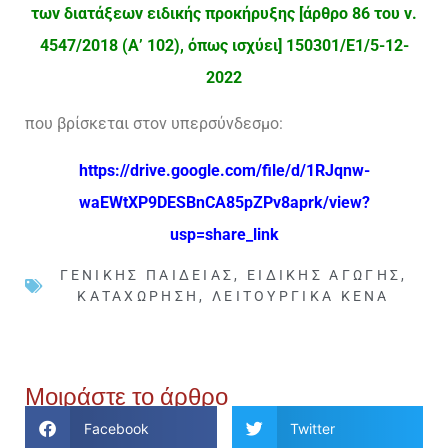
των διατάξεων ειδικής προκήρυξης [άρθρο 86 του ν.
4547/2018 (Α’ 102), όπως ισχύει] 150301/Ε1/5-12-
2022
που βρίσκεται στον υπερσύνδεσμο:
https://drive.google.com/file/d/1RJqnw-
waEWtXP9DESBnCA85pZPv8aprk/view?
usp=share_link
ΓΕΝΙΚΉΣ ΠΑΙΔΕΊΑΣ
,
ΕΙΔΙΚΉΣ ΑΓΩΓΉΣ
,
ΚΑΤΑΧΏΡΗΣΗ
,
ΛΕΙΤΟΥΡΓΙΚΆ ΚΕΝΆ
Μοιράστε το άρθρο
Facebook
Twitter