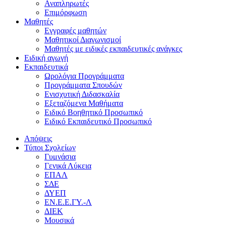
Αναπληρωτές
Επιμόρφωση
Μαθητές
Εγγραφές μαθητών
Μαθητικοί Διαγωνισμοί
Μαθητές με ειδικές εκπαιδευτικές ανάγκες
Ειδική αγωγή
Εκπαιδευτικά
Ωρολόγια Προγράμματα
Προγράμματα Σπουδών
Ενισχυτική Διδασκαλία
Εξεταζόμενα Μαθήματα
Ειδικό Βοηθητικό Προσωπικό
Ειδικό Εκπαιδευτικό Προσωπικό
Απόψεις
Τύποι Σχολείων
Γυμνάσια
Γενικά Λύκεια
ΕΠΑΛ
ΣΔΕ
ΔΥΕΠ
ΕΝ.Ε.Ε.ΓΥ.-Λ
ΔΙΕΚ
Μουσικά