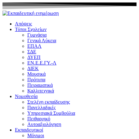
Μετάβαση
στο
περιεχόμενο
Απόψεις
Τύποι Σχολείων
Γυμνάσια
Γενικά Λύκεια
ΕΠΑΛ
ΣΔΕ
ΔΥΕΠ
ΕΝ.Ε.Ε.ΓΥ.-Λ
ΔΙΕΚ
Μουσικά
Πρότυπα
Πειραματικά
Καλλιτεχνικά
Νομοθεσία
Στελέχη εκπαίδευσης
Πανελλαδικές
Υπηρεσιακά Συμβούλια
Πειθαρχικό
Αυτοαξιολόγηση
Εκπαιδευτικοί
Μόνιμοι