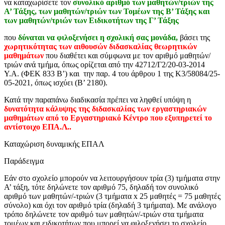
να καταχωρίσετε τον
συνολικό αριθμό των μαθητών/τριών της
Α’ Τάξης, των μαθητών/τριών των Τομέων της Β’ Τάξης και
των μαθητών/τριών των Ειδικοτήτων της Γ’ Τάξης
που
δύναται να φιλοξενήσει η σχολική σας μονάδα,
βάσει της
χωρητικότητας των αιθουσών διδασκαλίας θεωρητικών
μαθημάτων
που διαθέτει και σύμφωνα με τον αριθμό μαθητών/
τριών ανά τμήμα, όπως ορίζεται από την 42712/Γ2/20-03-2014
Υ.Α. (ΦΕΚ 833 Β’) και την παρ. 4 του άρθρου 1 της Κ3/58084/25-
05-2021, όπως ισχύει (Β’ 2180).
Κατά την παραπάνω διαδικασία πρέπει να ληφθεί υπόψη η
δυνατότητα κάλυψης της διδασκαλίας των εργαστηριακών
μαθημάτων από το Εργαστηριακό Κέντρο που εξυπηρετεί το
αντίστοιχο ΕΠΑ.Λ..
Καταχώριση δυναμικής ΕΠΑΛ
Παράδειγμα
Εάν στο σχολείο μπορούν να λειτουργήσουν τρία (3) τμήματα στην
Α’ τάξη, τότε δηλώνετε τον αριθμό 75, δηλαδή τον συνολικό
αριθμό των μαθητών/-τριών (3 τμήματα x 25 μαθητές = 75 μαθητές
σύνολο) και όχι τον αριθμό τρία (δηλαδή 3 τμήματα). Με ανάλογο
τρόπο δηλώνετε τον αριθμό των μαθητών/-τριών στα τμήματα
τομέων και ειδικοτήτων που μπορεί να φιλοξενήσει το σχολείο