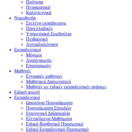
Πρότυπα
Πειραματικά
Καλλιτεχνικά
Νομοθεσία
Στελέχη εκπαίδευσης
Πανελλαδικές
Υπηρεσιακά Συμβούλια
Πειθαρχικό
Αυτοαξιολόγηση
Εκπαιδευτικοί
Μόνιμοι
Αναπληρωτές
Επιμόρφωση
Μαθητές
Εγγραφές μαθητών
Μαθητικοί Διαγωνισμοί
Μαθητές με ειδικές εκπαιδευτικές ανάγκες
Ειδική αγωγή
Εκπαιδευτικά
Ωρολόγια Προγράμματα
Προγράμματα Σπουδών
Ενισχυτική Διδασκαλία
Εξεταζόμενα Μαθήματα
Ειδικό Βοηθητικό Προσωπικό
Ειδικό Εκπαιδευτικό Προσωπικό