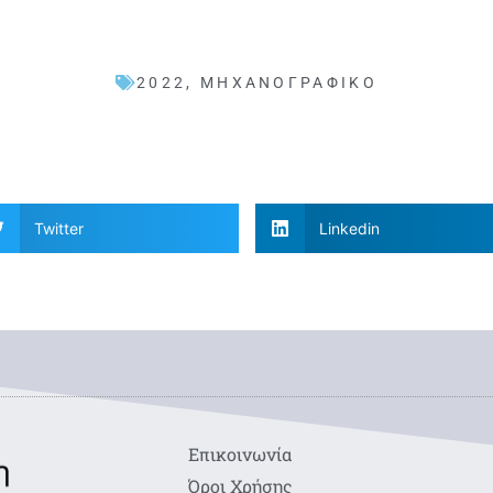
2022
,
ΜΗΧΑΝΟΓΡΑΦΙΚΌ
Twitter
Linkedin
Eπικοινωνία
Όροι Χρήσης