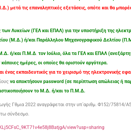
Δ.) μετά τις επαναληπτικές εξετάσεις, οπότε και θα μπορ
 των Λυκείων (ΓΕΛ και ΕΠΑΛ) για την υποστήριξη της ηλεκ
ίου (Μ.Δ.) ή/και Παράλληλου Μηχανογραφικού Δελτίου (Π.
Μ.Δ. ή/και Π.Μ.Δ
.
τον Ιούλιο, όλα τα ΓΕΛ και ΕΠΑΛ (ανεξάρτ
κάποιες ημέρες, οι οποίες θα οριστούν αργότερα.
αι ένας εκπαιδευτικός για το χειρισμό της ηλεκτρονικής ε
φίους
να αποκτήσουν password (σε περίπτωση απώλειας ή πα
ιστικοποιήσουν το Μ.Δ. ή/και το Π.Μ.Δ.
γής Γθμια 2022 αναγράφεται στην υπ΄αριθμ. Φ152/75814/Α5
άτω σύνδεσμο.
VJKLj5CFsC_9KT71v4e58j8BatjgA/view?usp=sharing