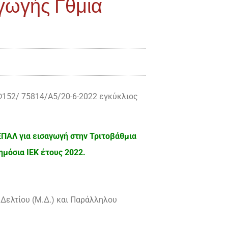
γωγής Γθμια
Φ152/ 75814/Α5/20-6-2022 εγκύκλιος
ΠΑΛ για εισαγωγή στην Τριτοβάθμια
μόσια ΙΕΚ έτους 2022.
Δελτίου (Μ.Δ.) και Παράλληλου