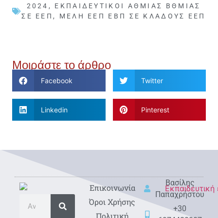
2024
,
ΕΚΠΑΙΔΕΥΤΙΚΟΊ ΑΘΜΙΑΣ ΒΘΜΙΑΣ
ΣΕ ΕΕΠ
,
ΜΈΛΗ ΕΕΠ ΕΒΠ ΣΕ ΚΛΆΔΟΥΣ ΕΕΠ
Μοιράστε το άρθρο
Facebook
Twitter
Linkedin
Pinterest
Βασίλης
Eπικοινωνία
Παπαχρήστου
Όροι Χρήσης
+30
Πολιτική