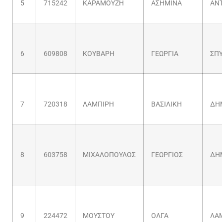
5
715242
ΚΑΡΑΜΟΥΖΗ
ΑΣΗΜΙΝΑ
ΑΝ
6
609808
ΚΟΥΒΑΡΗ
ΓΕΩΡΓΙΑ
ΣΠ
7
720318
ΛΑΜΠΙΡΗ
ΒΑΣΙΛΙΚΗ
ΔΗ
8
603758
ΜΙΧΑΛΟΠΟΥΛΟΣ
ΓΕΩΡΓΙΟΣ
ΔΗ
9
224472
ΜΟΥΣΤΟΥ
ΟΛΓΑ
ΛΑ