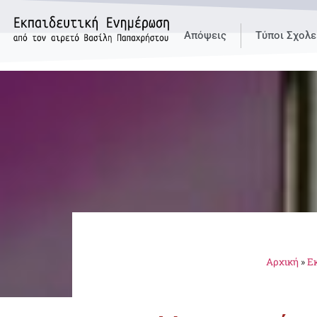
Απόψεις
Τύποι Σχολε
Αρχική
»
Εκ