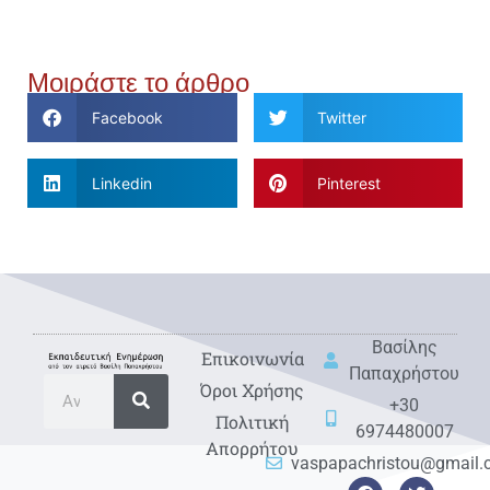
Μοιράστε το άρθρο
Facebook
Twitter
Linkedin
Pinterest
Βασίλης
Eπικοινωνία
Παπαχρήστου
Όροι Χρήσης
+30
Πολιτική
6974480007
Απορρήτου
vaspapachristou@gmail