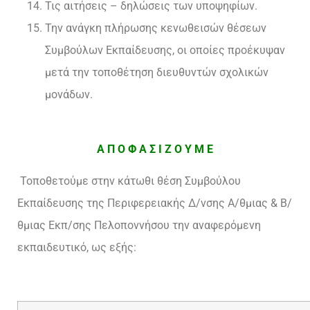
Τις αιτήσεις – δηλώσεις των υποψηφίων.
Την ανάγκη πλήρωσης κενωθεισών θέσεων
Συμβούλων Εκπαίδευσης, οι οποίες προέκυψαν
μετά την τοποθέτηση διευθυντών σχολικών
μονάδων.
Α Π Ο Φ Α Σ Ι Ζ Ο Υ Μ Ε
Τοποθετούμε στην κάτωθι θέση Συμβούλου
Εκπαίδευσης της Περιφερειακής Δ/νσης Α/θμιας & Β/
θμιας Εκπ/σης Πελοποννήσου την αναφερόμενη
εκπαιδευτικό, ως εξής: