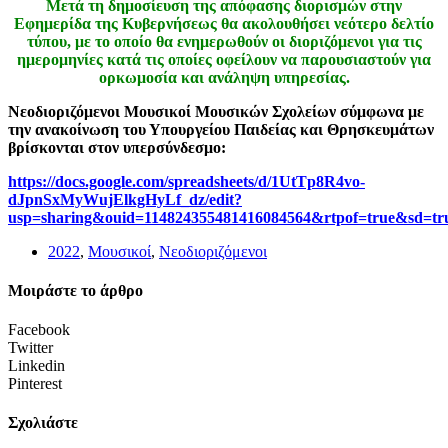
Μετά τη δημοσίευση της απόφασης διορισμών στην
Εφημερίδα της Κυβερνήσεως θα ακολουθήσει νεότερο δελτίο
τύπου, με το οποίο θα ενημερωθούν οι διοριζόμενοι για τις
ημερομηνίες κατά τις οποίες οφείλουν να παρουσιαστούν για
ορκωμοσία και ανάληψη υπηρεσίας.
Νεοδιοριζόμενοι Μουσικοί Μουσικών Σχολείων σύμφωνα με
την ανακοίνωση του Υπουργείου Παιδείας και Θρησκευμάτων
βρίσκονται στον υπερσύνδεσμο:
https://docs.google.com/spreadsheets/d/1UtTp8R4vo-
dJpnSxMyWujElkgHyLf_dz/edit?
usp=sharing&ouid=114824355481416084564&rtpof=true&sd=tr
2022
,
Μουσικοί
,
Νεοδιοριζόμενοι
Μοιράστε το άρθρο
Facebook
Twitter
Linkedin
Pinterest
Σχολιάστε