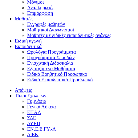
Μόνιμοι
Αναπληρωτές
Επιμόρφωση
Μαθητές
Εγγραφές μαθητών
Μαθητικοί Διαγωνισμοί
Μαθητές με ειδικές εκπαιδευτικές ανάγκες
Ειδική αγωγή
Εκπαιδευτικά
Ωρολόγια Προγράμματα
Προγράμματα Σπουδών
Ενισχυτική Διδασκαλία
Εξεταζόμενα Μαθήματα
Ειδικό Βοηθητικό Προσωπικό
Ειδικό Εκπαιδευτικό Προσωπικό
Απόψεις
Τύποι Σχολείων
Γυμνάσια
Γενικά Λύκεια
ΕΠΑΛ
ΣΔΕ
ΔΥΕΠ
ΕΝ.Ε.Ε.ΓΥ.-Λ
ΔΙΕΚ