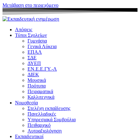
Μετάβαση στο περιεχόμενο
Απόψεις
Τύποι Σχολείων
Γυμνάσια
Γενικά Λύκεια
ΕΠΑΛ
ΣΔΕ
ΔΥΕΠ
ΕΝ.Ε.Ε.ΓΥ.-Λ
ΔΙΕΚ
Μουσικά
Πρότυπα
Πειραματικά
Καλλιτεχνικά
Νομοθεσία
Στελέχη εκπαίδευσης
Πανελλαδικές
Υπηρεσιακά Συμβούλια
Πειθαρχικό
Αυτοαξιολόγηση
Εκπαιδευτικοί