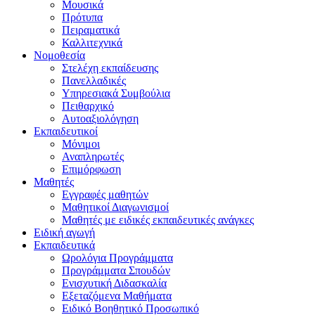
Μουσικά
Πρότυπα
Πειραματικά
Καλλιτεχνικά
Νομοθεσία
Στελέχη εκπαίδευσης
Πανελλαδικές
Υπηρεσιακά Συμβούλια
Πειθαρχικό
Αυτοαξιολόγηση
Εκπαιδευτικοί
Μόνιμοι
Αναπληρωτές
Επιμόρφωση
Μαθητές
Εγγραφές μαθητών
Μαθητικοί Διαγωνισμοί
Μαθητές με ειδικές εκπαιδευτικές ανάγκες
Ειδική αγωγή
Εκπαιδευτικά
Ωρολόγια Προγράμματα
Προγράμματα Σπουδών
Ενισχυτική Διδασκαλία
Εξεταζόμενα Μαθήματα
Ειδικό Βοηθητικό Προσωπικό