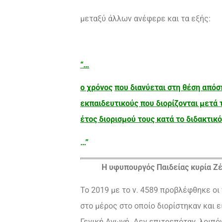
μεταξύ άλλων ανέφερε και τα εξής:
“…
ο χρόνος
που διανύεται στη θέση απόσ
εκπαιδευτικούς που διορίζονται μετά τ
έτος διορισμού τους κατά το διδακτικ
…”
Η υφυπουργός Παιδείας κυρία Ζ
Το 2019 με το ν. 4589 προβλέφθηκε οι
στο μέρος στο οποίο διορίστηκαν και ε
Γενική Αγωγή. Δεν επιτρεπόταν, λοιπό