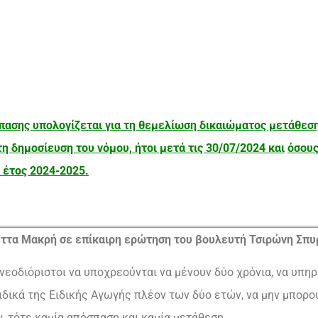
πασης υπολογίζεται για τη θεμελίωση δικαιώματος μετάθεσ
η δημοσίευση του νόμου, ήτοι μετά τις 30/07/2024 και
όσους
ό έτος 2024-2025.
έττα Μακρή σε επίκαιρη ερώτηση του βουλευτή Τσιρώνη Σπυ
 νεοδιόριστοι να υποχρεούνται να μένουν δύο χρόνια, να υπη
ιδικά της Ειδικής Αγωγής πλέον των δύο ετών, να μην μπορού
ν, τότε καμία απόσπαση και καμία μετάθεση.