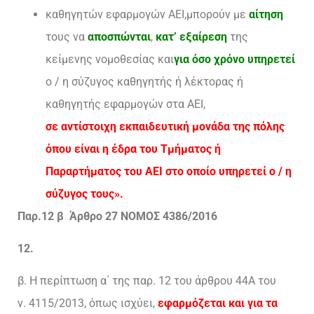
καθηγητών εφαρμογών ΑΕΙ,μπορούν με
αίτηση
τους να
αποσπώνται
,
κατ’ εξαίρεση
της
κείμενης νομοθεσίας και
για όσο χρόνο υπηρετεί
ο / η σύζυγος καθηγητής ή λέκτορας ή
καθηγητής εφαρμογών στα ΑΕΙ,
σε αντίστοιχη εκπαιδευτική μονάδα της πόλης
όπου είναι η έδρα του Τμήματος ή
Παραρτήματος του ΑΕΙ στο οποίο υπηρετεί ο / η
σύζυγος τους».
Παρ.12 β Άρθρο 27 ΝΟΜΟΣ 4386/2016
12.
β. Η περίπτωση α΄ της παρ. 12 του άρθρου 44Α του
ν. 4115/2013, όπως ισχύει,
εφαρμόζεται και για τα