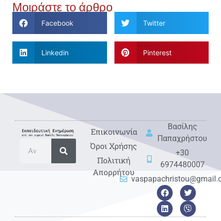
Μοιράστε το άρθρο
Facebook
Twitter
Linkedin
Pinterest
Βασίλης
Eπικοινωνία
Παπαχρήστου
Όροι Χρήσης
+30
Πολιτική
6974480007
Απορρήτου
vaspapachristou@gmail