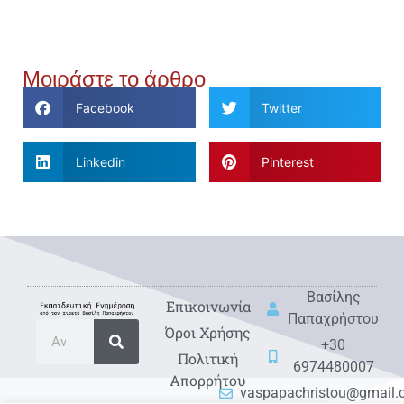
Μοιράστε το άρθρο
Facebook
Twitter
Linkedin
Pinterest
Βασίλης
Eπικοινωνία
Παπαχρήστου
Όροι Χρήσης
+30
Πολιτική
6974480007
Απορρήτου
vaspapachristou@gmail