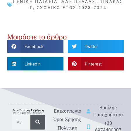
ΓΕΝΙΚΉ ΠΑΙΔΕΊΑ
,
ΔΔΕ ΠΈΛΛΑΣ
,
ΠΊΝΑΚΑΣ
Γ
,
ΣΧΟΛΙΚΌ ΈΤΟΣ 2023-2024
Μοιράστε το άρθρο
Facebook
Twitter
Linkedin
Pinterest
Βασίλης
Eπικοινωνία
Παπαχρήστου
Όροι Χρήσης
+30
Πολιτική
6974480007