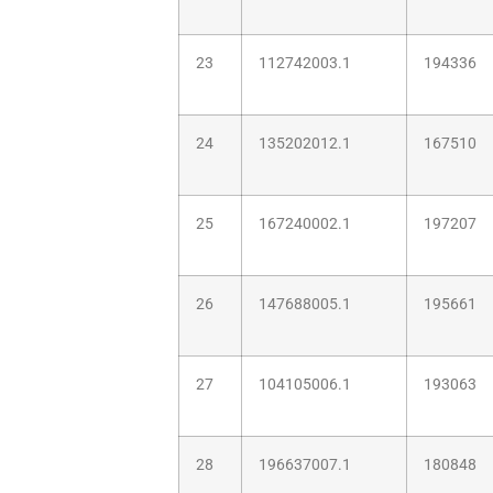
23
112742003.1
194336
24
135202012.1
167510
25
167240002.1
197207
26
147688005.1
195661
27
104105006.1
193063
28
196637007.1
180848