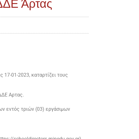
ΔΔΕ Άρτας
ς 17-01-2023, καταρτίζει τους
ΔΔΕ Αρτας.
ων εντός τριών (03) εργάσιμων
s://schooldirectors.minedu.gov.gr).