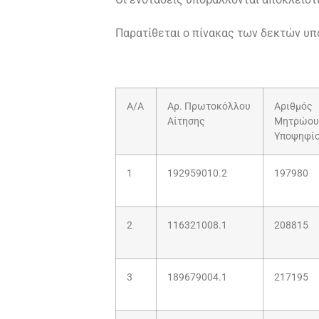
Παρατίθεται ο πίνακας των δεκτών υ
Α/Α
Αρ. Πρωτοκόλλου
Αριθμός
Αίτησης
Μητρώου
Υποψηφί
1
192959010.2
197980
2
116321008.1
208815
3
189679004.1
217195