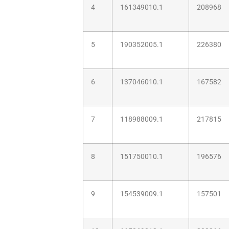
4
161349010.1
208968
5
190352005.1
226380
6
137046010.1
167582
7
118988009.1
217815
8
151750010.1
196576
9
154539009.1
157501