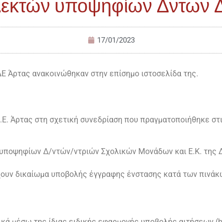
Δεκτών υποψηφίων Δντων 
17/01/2023
 Άρτας ανακοινώθηκαν στην επίσημο ιστοσελίδα της.
.Ε. Άρτας στη σχετική συνεδρίαση που πραγματοποιήθηκε στι
 υποψηφίων Δ/ντών/ντριών Σχολικών Μονάδων και Ε.Κ. της 
χουν δικαίωμα υποβολής έγγραφης ένστασης κατά των πινάκ
ά μέσω της ίδιας ειδικής εφαρμογής υποβολής αιτήσεων (http