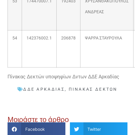
53
174470007.1
192403
ΧΡΥΣΑΝΘΑΚΟΠΟΥΛΟΣ
ΑΝΔΡΕΑΣ
54
142376002.1
206878
ΨΑΡΡΑ ΣΤΑΥΡΟΥΛΑ
Πίνακας Δεκτών υποψηφίων Δντων ΔΔΕ Αρκαδίας
ΔΔΕ ΑΡΚΑΔΊΑΣ
,
ΠΊΝΑΚΑΣ ΔΕΚΤΏΝ
Μοιράστε το άρθρο
Facebook
Twitter