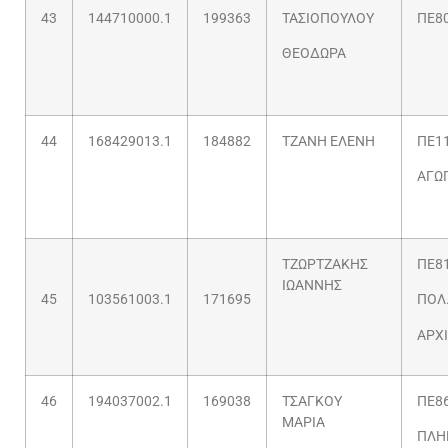
43
144710000.1
199363
ΤΑΣΙΟΠΟΥΛΟΥ
ΠΕ8
ΘΕΟΔΩΡΑ
44
168429013.1
184882
ΤΖΑΝΗ ΕΛΕΝΗ
ΠΕ11
ΑΓΩ
ΤΖΩΡΤΖΑΚΗΣ
ΠΕ81
ΙΩΑΝΝΗΣ
45
103561003.1
171695
ΠΟΛ
ΑΡΧ
46
194037002.1
169038
ΤΣΑΓΚΟΥ
ΠΕ86
ΜΑΡΙΑ
ΠΛΗ