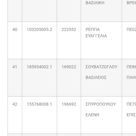
ΒΑΣΙΛΙΚΗ
ΒΡΕ
40
103205005.2
222552
ΡΕΠΠΑ
ΠΕ02
ΕΥΑΓΓΕΛΙΑ
41
185954002.1
169022
ΣΟΥΒΑΤΖΟΓΛΟΥ
ΠΕ86
ΒΑΣΙΛΕΙΟΣ
ΠΛΗ
42
155768008.1
196692
ΣΠΥΡΟΠΟΥΛΟΥ
ΠΕ79
ΕΛΕΝΗ
ΕΠΙ