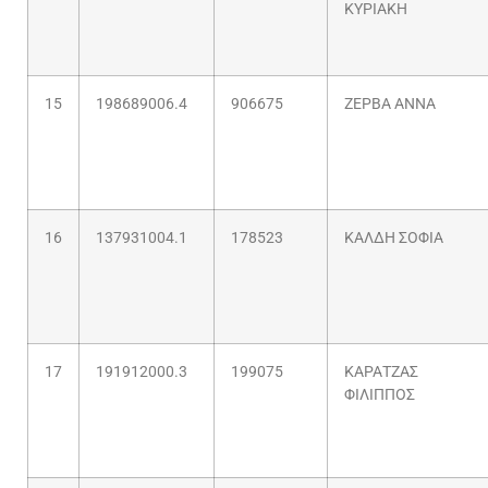
ΚΥΡΙΑΚΗ
15
198689006.4
906675
ΖΕΡΒΑ ΑΝΝΑ
16
137931004.1
178523
ΚΑΛΔΗ ΣΟΦΙΑ
17
191912000.3
199075
ΚΑΡΑΤΖΑΣ
ΦΙΛΙΠΠΟΣ