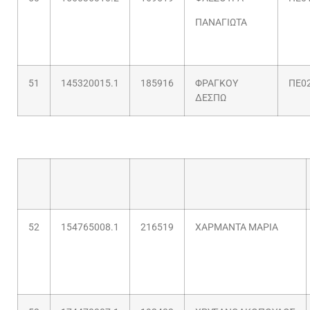
ΠΑΝΑΓΙΩΤΑ
51
145320015.1
185916
ΦΡΑΓΚΟΥ
ΠΕ02
ΔΕΣΠΩ
52
154765008.1
216519
ΧΑΡΜΑΝΤΑ ΜΑΡΙΑ