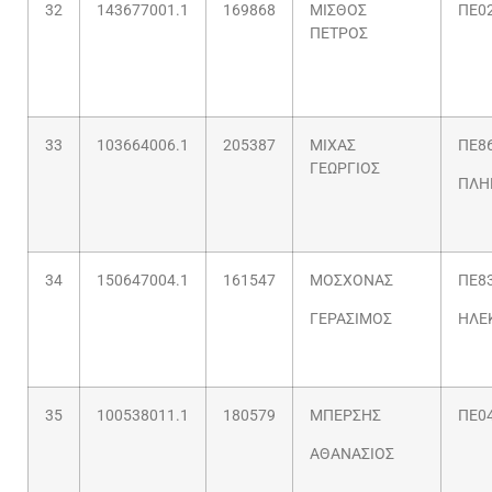
32
143677001.1
169868
ΜΙΣΘΟΣ
ΠΕ02
ΠΕΤΡΟΣ
33
103664006.1
205387
ΜΙΧΑΣ
ΠΕ86
ΓΕΩΡΓΙΟΣ
ΠΛΗ
34
150647004.1
161547
ΜΟΣΧΟΝΑΣ
ΠΕ83
ΓΕΡΑΣΙΜΟΣ
ΗΛΕ
35
100538011.1
180579
ΜΠΕΡΣΗΣ
ΠΕ04
ΑΘΑΝΑΣΙΟΣ