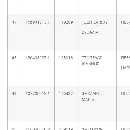
47
156941013.1
199289
ΤΣΕΓΓΕΛΙΔΟΥ
ΠΕ87
ΕΥΘΑΛΙΑ
48
126498007.1
158018
ΤΣΟΠΕΛΑΣ
ΠΕ83
ΙΩΑΝΝΗΣ
ΗΛΕ
49
107700012.1
156437
ΦΑΚΛΑΡΗ
ΠΕ02
ΜΑΡΙΑ
50
156036010.2
169519
ΦΛΕΣΟΥΡΑ
ΠΕ0