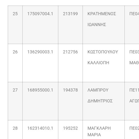
25
175097004.1
213199
ΚΡΑΤΗΜΕΝΟΣ
ΠΕ04
ΙΩΑΝΝΗΣ
26
136290003.1
212756
ΚΩΣΤΟΠΟΥΛΟΥ
ΠΕ03
ΚΑΛΛΙΟΠΗ
ΜΑΘ
27
168955000.1
194378
ΛΑΜΠΡΟΥ
ΠΕ11
ΔΗΜΗΤΡΙΟΣ
ΑΓΩ
28
162314010.1
195252
ΜΑΓΚΛΑΡΗ
ΠΕ02
ΜΑΡΙΑ