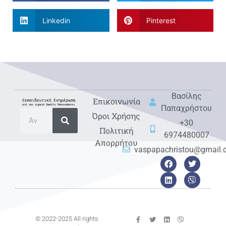
Linkedin
Pinterest
Βασίλης
Eπικοινωνία
Παπαχρήστου
Όροι Χρήσης
+30
Πολιτική
6974480007
Απορρήτου
vaspapachristou@gmail
© 2022-2025 All rights