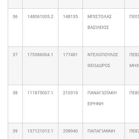
36
148061005.2
148135
ΜΠΙΣΤΟΛΑΣ
ΠΕ0
ΒΑΣΙΛΕΙΟΣ
37
175386004.1
177481
ΝΤΕΛΟΠΟΥΛΟΣ
ΠΕ82
ΘΕΟΔΩΡΟΣ
ΜΗΧ
38
111875007.1
210319
ΠΑΝΑΓΙΩΤΑΚΗ
ΠΕ8
ΕΙΡΗΝΗ
39
137121013.1
208940
ΠΑΠΑΓΙΑΝΝΗ
ΠΕ87