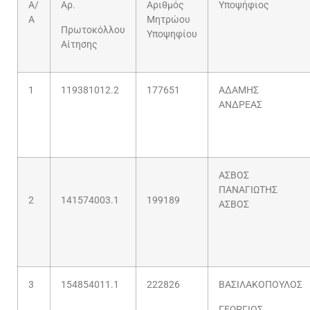
Α/
Αρ.
Αριθμός
Υποψήφιος
Α
Μητρώου
Πρωτοκόλλου
Υποψηφίου
Αίτησης
1
119381012.2
177651
ΑΔΑΜΗΣ
ΑΝΔΡΕΑΣ
ΑΣΒΟΣ
ΠΑΝΑΓΙΩΤΗΣ
2
141574003.1
199189
ΑΣΒΟΣ
3
154854011.1
222826
ΒΑΣΙΛΑΚΟΠΟΥΛΟΣ
ΓΕΩΡΓΙΟΣ