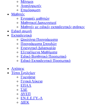
Μόνιμοι
Αναπληρωτές
Επιμόρφωση
Μαθητές
Εγγραφές μαθητών
Μαθητικοί Διαγωνισμοί
Μαθητές με ειδικές εκπαιδευτικές ανάγκες
Ειδική αγωγή
Εκπαιδευτικά
Ωρολόγια Προγράμματα
Προγράμματα Σπουδών
Ενισχυτική Διδασκαλία
Εξεταζόμενα Μαθήματα
Ειδικό Βοηθητικό Προσωπικό
Ειδικό Εκπαιδευτικό Προσωπικό
Απόψεις
Τύποι Σχολείων
Γυμνάσια
Γενικά Λύκεια
ΕΠΑΛ
ΣΔΕ
ΔΥΕΠ
ΕΝ.Ε.Ε.ΓΥ.-Λ
ΔΙΕΚ