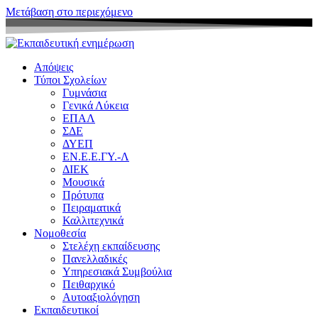
Μετάβαση στο περιεχόμενο
Απόψεις
Τύποι Σχολείων
Γυμνάσια
Γενικά Λύκεια
ΕΠΑΛ
ΣΔΕ
ΔΥΕΠ
ΕΝ.Ε.Ε.ΓΥ.-Λ
ΔΙΕΚ
Μουσικά
Πρότυπα
Πειραματικά
Καλλιτεχνικά
Νομοθεσία
Στελέχη εκπαίδευσης
Πανελλαδικές
Υπηρεσιακά Συμβούλια
Πειθαρχικό
Αυτοαξιολόγηση
Εκπαιδευτικοί