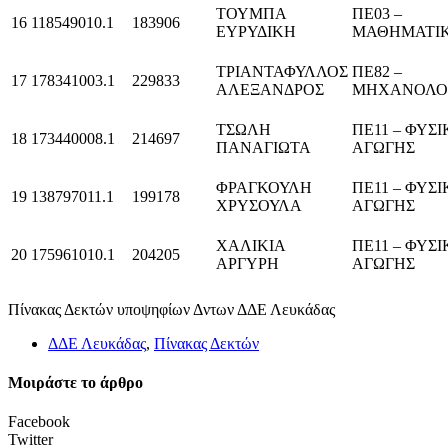
ΤΟΥΜΠΑ
ΠΕ03 –
16
118549010.1
183906
ΕΥΡΥΔΙΚΗ
ΜΑΘΗΜΑΤΙΚ
ΤΡΙΑΝΤΑΦΥΛΛΟΣ
ΠΕ82 –
17
178341003.1
229833
ΑΛΕΞΑΝΔΡΟΣ
ΜΗΧΑΝΟΛΟ
ΤΣΩΛΗ
ΠΕ11 – ΦΥΣ
18
173440008.1
214697
ΠΑΝΑΓΙΩΤΑ
ΑΓΩΓΗΣ
ΦΡΑΓΚΟΥΛΗ
ΠΕ11 – ΦΥΣ
19
138797011.1
199178
ΧΡΥΣΟΥΛΑ
ΑΓΩΓΗΣ
ΧΑΛΙΚΙΑ
ΠΕ11 – ΦΥΣ
20
175961010.1
204205
ΑΡΓΥΡΗ
ΑΓΩΓΗΣ
Πίνακας Δεκτών υποψηφίων Δντων ΔΔΕ Λευκάδας
ΔΔΕ Λευκάδας
,
Πίνακας Δεκτών
Μοιράστε το άρθρο
Facebook
Twitter