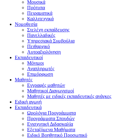
Μουσικά
Πρότυπα
Πειραματικά
Καλλιτεχνικά
Νομοθεσία
Στελέχη εκπαίδευσης
Πανελλαδικές
Υπηρεσιακά Συμβούλια
Πειθαρχικό
Αυτοαξιολόγηση
Εκπαιδευτικοί
Μόνιμοι
Αναπληρωτές
Επιμόρφωση
Μαθητές
Εγγραφές μαθητών
Μαθητικοί Διαγωνισμοί
Μαθητές με ειδικές εκπαιδευτικές ανάγκες
Ειδική αγωγή
Εκπαιδευτικά
Ωρολόγια Προγράμματα
Προγράμματα Σπουδών
Ενισχυτική Διδασκαλία
Εξεταζόμενα Μαθήματα
Ειδικό Βοηθητικό Προσωπικό