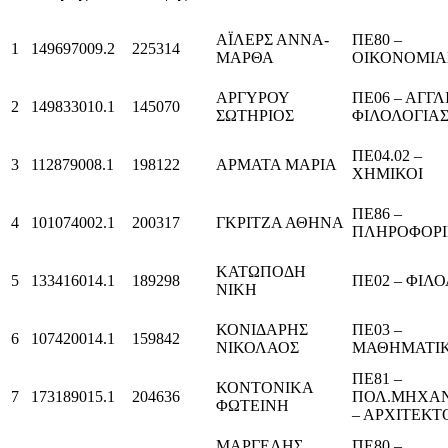
ΑΪΛΕΡΣ ΑΝΝΑ-
ΠΕ80 –
1
149697009.2
225314
ΜΑΡΘΑ
ΟΙΚΟΝΟΜΙΑ
ΑΡΓΥΡΟΥ
ΠΕ06 – ΑΓΓ
2
149833010.1
145070
ΣΩΤΗΡΙΟΣ
ΦΙΛΟΛΟΓΙΑ
ΠΕ04.02 –
3
112879008.1
198122
ΑΡΜΑΤΑ ΜΑΡΙΑ
ΧΗΜΙΚΟΙ
ΠΕ86 –
4
101074002.1
200317
ΓΚΡΙΤΖΑ ΑΘΗΝΑ
ΠΛΗΡΟΦΟΡΙ
ΚΑΤΩΠΟΔΗ
5
133416014.1
189298
ΠΕ02 – ΦΙΛ
ΝΙΚΗ
ΚΟΝΙΔΑΡΗΣ
ΠΕ03 –
6
107420014.1
159842
ΝΙΚΟΛΑΟΣ
ΜΑΘΗΜΑΤΙΚ
ΠΕ81 –
ΚΟΝΤΟΝΙΚΑ
7
173189015.1
204636
ΠΟΛ.ΜΗΧΑ
ΦΩΤΕΙΝΗ
– ΑΡΧΙΤΕΚ
ΜΑΡΓΕΛΗΣ
ΠΕ80 –