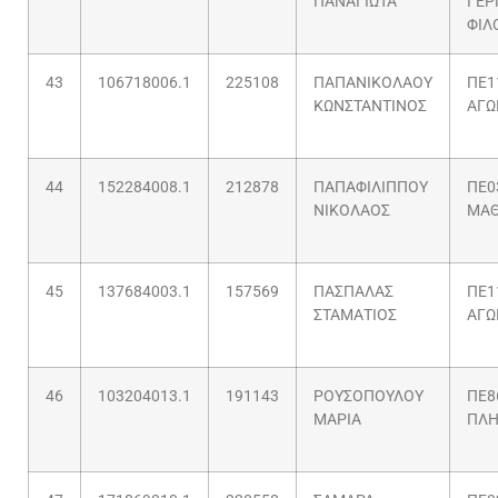
ΠΑΝΑΓΙΩΤΑ
ΓΕΡ
ΦΙΛ
43
106718006.1
225108
ΠΑΠΑΝΙΚΟΛΑΟΥ
ΠΕ1
ΚΩΝΣΤΑΝΤΙΝΟΣ
ΑΓΩ
44
152284008.1
212878
ΠΑΠΑΦΙΛΙΠΠΟΥ
ΠΕ0
ΝΙΚΟΛΑΟΣ
ΜΑΘ
45
137684003.1
157569
ΠΑΣΠΑΛΑΣ
ΠΕ1
ΣΤΑΜΑΤΙΟΣ
ΑΓΩ
46
103204013.1
191143
ΡΟΥΣΟΠΟΥΛΟΥ
ΠΕ8
ΜΑΡΙΑ
ΠΛΗ