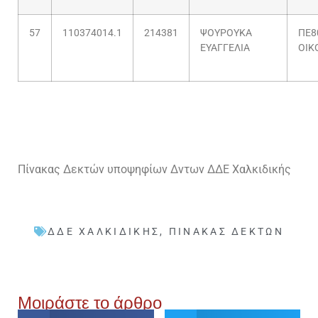
57
110374014.1
214381
ΨΟΥΡΟΥΚΑ
ΠΕ8
ΕΥΑΓΓΕΛΙΑ
ΟΙΚ
Πίνακας Δεκτών υποψηφίων Δντων ΔΔΕ Χαλκιδικής
ΔΔΕ ΧΑΛΚΙΔΙΚΉΣ
,
ΠΊΝΑΚΑΣ ΔΕΚΤΏΝ
Μοιράστε το άρθρο