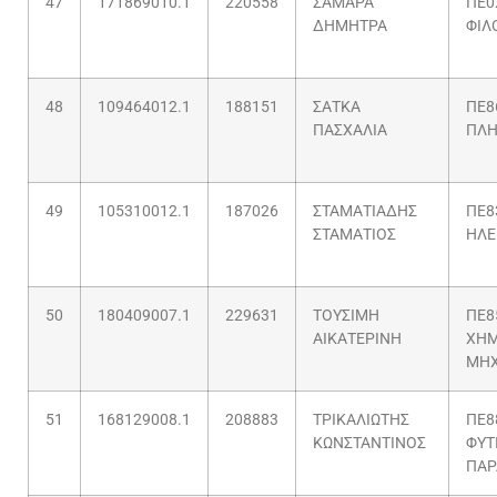
47
171869010.1
220558
ΣΑΜΑΡΑ
ΠΕ0
ΔΗΜΗΤΡΑ
ΦΙΛ
48
109464012.1
188151
ΣΑΤΚΑ
ΠΕ8
ΠΑΣΧΑΛΙΑ
ΠΛΗ
49
105310012.1
187026
ΣΤΑΜΑΤΙΑΔΗΣ
ΠΕ8
ΣΤΑΜΑΤΙΟΣ
ΗΛΕ
50
180409007.1
229631
ΤΟΥΣΙΜΗ
ΠΕ8
ΑΙΚΑΤΕΡΙΝΗ
ΧΗΜ
ΜΗΧ
51
168129008.1
208883
ΤΡΙΚΑΛΙΩΤΗΣ
ΠΕ8
ΚΩΝΣΤΑΝΤΙΝΟΣ
ΦΥΤ
ΠΑΡ