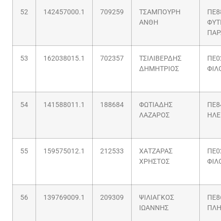
52
142457000.1
709259
ΤΣΑΜΠΟΥΡΗ
ΠΕ8
ΑΝΘΗ
ΦΥΤ
ΠΑΡ
53
162038015.1
702357
ΤΣΙΛΙΒΕΡΔΗΣ
ΠΕ0
ΔΗΜΗΤΡΙΟΣ
ΦΙΛ
54
141588011.1
188684
ΦΩΤΙΑΔΗΣ
ΠΕ8
ΛΑΖΑΡΟΣ
ΗΛΕ
55
159575012.1
212533
ΧΑΤΖΑΡΑΣ
ΠΕ0
ΧΡΗΣΤΟΣ
ΦΙΛ
56
139769009.1
209309
ΨΙΛΙΑΓΚΟΣ
ΠΕ8
ΙΩΑΝΝΗΣ
ΠΛΗ