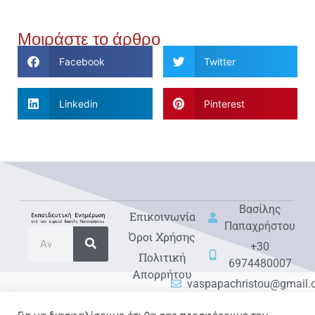
Μοιράστε το άρθρο
Facebook
Twitter
Linkedin
Pinterest
Βασίλης
Eπικοινωνία
Παπαχρήστου
Όροι Χρήσης
+30
Πολιτική
6974480007
Απορρήτου
vaspapachristou@gmail