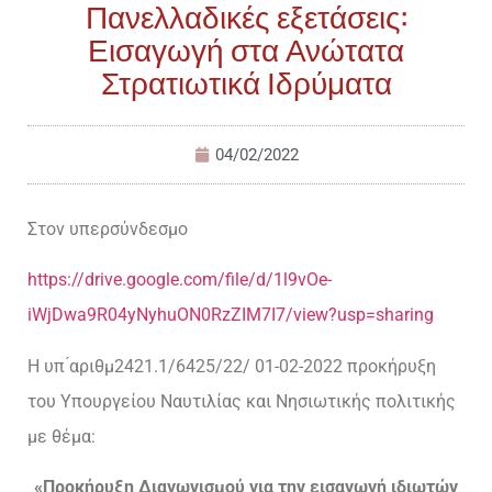
Πανελλαδικές εξετάσεις:
Εισαγωγή στα Ανώτατα
Στρατιωτικά Ιδρύματα
04/02/2022
Στον υπερσύνδεσμο
https://drive.google.com/file/d/1l9vOe-
iWjDwa9R04yNyhuON0RzZIM7I7/view?usp=sharing
Η υπ ́αριθμ2421.1/6425/22/ 01-02-2022 προκήρυξη
του Υπουργείου Ναυτιλίας και Νησιωτικής πολιτικής
με θέμα:
«Προκήρυξη Διαγωνισμού για την εισαγωγή ιδιωτών