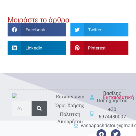
Μοιράστε το άρθρο
Facebook
Twitter
Linkedin
Pinterest
Βασίλης
Eπικοινωνία
Παπαχρήστου
Όροι Χρήσης
+30
Πολιτική
6974480007
Απορρήτου
vaspapachristou@gmail