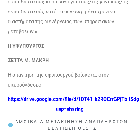
εκπαιδευτικούς παρά μόνο για τους/τις μόνιμους/ες
εκπαιδευτικούς κατά τα συγκεκριμένα χρονικά
διαστήματα της διενέργειας των υπηρεσιακών
μεταβολών.».
Η ΥΦΥΠΟΥΡΓΟΣ
ΖΕΤΤΑ Μ. ΜΑΚΡΗ
Η απάντηση της υφυπουργού βρίσκεται στον
υπερσύνδεσμο:
https://drive.google.com/file/d/1DT41_b2RQCrrGPjTbItSdg
usp=sharing
ΑΜΟΙΒΑΊΑ ΜΕΤΑΚΊΝΗΣΗ ΑΝΑΠΛΗΡΩΤΏΝ
,
ΒΕΛΤΊΩΣΗ ΘΈΣΗΣ