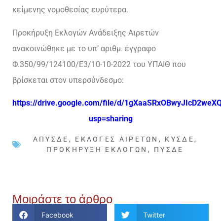
κείμενης νομοθεσίας ευρύτερα.
Προκήρυξη Εκλογών Ανάδειξης Αιρετών
ανακοινώθηκε με το υπ’ αριθμ. έγγραφο
Φ.350/99/124100/E3/10-10-2022 του ΥΠΑΙΘ που
βρίσκεται στον υπερσύνδεσμο:
https://drive.google.com/file/d/1gXaaSRxOBwyJIcD2weX
usp=sharing
ΑΠΥΣΔΕ
,
ΕΚΛΟΓΈΣ ΑΙΡΕΤΏΝ
,
ΚΥΣΔΕ
,
ΠΡΟΚΉΡΥΞΗ ΕΚΛΟΓΏΝ
,
ΠΥΣΔΕ
Μοιράστε το άρθρο
Facebook
Twitter