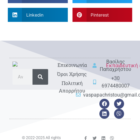
Linkedin
Pinterest
Βασίλης
Eπικοινωνία
Παπαχρήστου
Όροι Χρήσης
+30
Πολιτική
6974480007
Απορρήτου
vaspapachristou@gmail
© 2022-2025 All rights