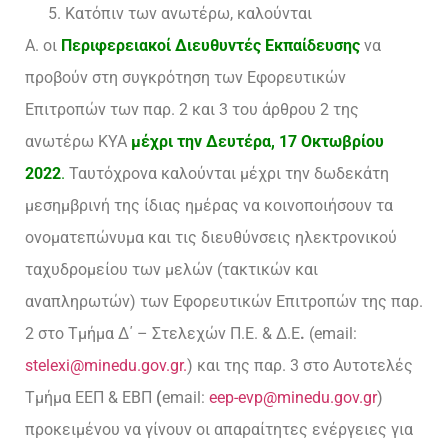
Κατόπιν των ανωτέρω, καλούνται
Α. οι
Περιφερειακοί Διευθυντές Εκπαίδευσης
να
προβούν στη συγκρότηση των Εφορευτικών
Επιτροπών των παρ. 2 και 3 του άρθρου 2 της
ανωτέρω ΚΥΑ
μέχρι την Δευτέρα, 17 Οκτωβρίου
2022
.
Ταυτόχρονα καλούνται μέχρι την δωδεκάτη
μεσημβρινή της ίδιας ημέρας να κοινοποιήσουν τα
ονοματεπώνυμα και τις διευθύνσεις ηλεκτρονικού
ταχυδρομείου των μελών (τακτικών και
αναπληρωτών) των Εφορευτικών Επιτροπών της παρ.
2 στο Τμήμα Δ΄ – Στελεχών Π.Ε. & Δ.Ε
.
(email:
stelexi@minedu.gov.gr.
) και της παρ. 3 στο Αυτοτελές
Τμήμα ΕΕΠ & ΕΒΠ
(
email:
eep-evp@minedu.gov.gr
)
προκειμένου να γίνουν οι απαραίτητες ενέργειες για