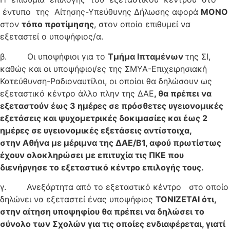
έντυπο της Αίτησης-Υπεύθυνης Δήλωσης αφορά
Μ
ΟΝΟ
στον
τόπο προτίμησης
, στον οποίο επιθυμεί να
εξεταστεί ο υποψήφιος/α.
β. Οι υποψήφιοι για το
Τ
μ
ήμα Ιπταμένων
της ΣΙ,
καθώς και οι υποψήφιοι/ες της ΣΜΥΑ-Επιχειρησιακή
Κατεύθυνση-Ραδιοναυτίλοι, οι οποίοι θα δηλώσουν ως
εξεταστικό κέντρο άλλο πλην της ΔΑΕ
, θα πρέπει να
εξεταστούν έως 3 ημέρες σε πρόσθετες υγειονομικές
εξετάσεις και ψυχομετρικές δοκιμασίες και έως 2
ημέρες σε υγειονομικές εξετάσεις αντίστοιχα,
στην
Αθήνα με μέριμνα της ΔΑΕ/Β1, αφού πρωτίστως
έχουν ολοκληρώσει με επιτυχία τις ΠΚΕ που
διενήργησε το εξεταστικό κέντρο επιλογής τους.
γ. Ανεξάρτητα από το εξεταστικό κέντρο στο οποίο
δηλώνει να εξεταστεί ένας υποψήφιος
ΤΟΝΙΖΕΤΑΙ ότι,
στην αίτηση υποψηφίου θα πρέπει να δηλώσει
το
σύνολο των Σχολών για τις οποίες ενδιαφέρεται, γιατί