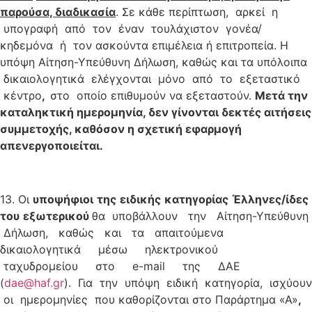
παρούσα, διαδικασία
. Σε κάθε περίπτωση, αρκεί η
υπογραφή από τον έναν τουλάχιστον γονέα/
κηδεμόνα ή τον ασκούντα επιμέλεια ή επιτροπεία. Η
υπόψη Αίτηση-Υπεύθυνη Δήλωση, καθώς και τα υπόλοιπα
δικαιολογητικά ελέγχονται μόνο από το εξεταστικό
κέντρο
,
στο οποίο επιθυμούν να εξεταστούν.
Μ
ε
τά την
καταληκτική ημερομηνία, δεν γίνονται δεκτές αιτήσεις
συμμετοχής, καθόσον η σχετική εφαρμογή
απενεργοποιείται.
13. Oι
υποψήφιοι
της
ειδικής
κατηγορίας
Έλληνες/ίδες
του
εξωτερικού
θα υποβάλλουν την Αίτηση-Υπεύθυνη
Δήλωση, καθώς και τα απαιτούμενα
δικαιολογητικά μέσω ηλεκτρονικού
ταχυδρομείου στο e-mail της ΔΑΕ
(
dae@haf.gr
). Για την υπόψη ειδική κατηγορία, ισχύουν
οι ημερομηνίες που καθορίζονται στο Παράρτημα «Α»
,