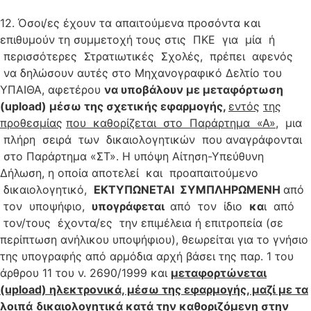
12. Όσοι/ες έχουν τα απαιτούμενα προσόντα και
επιθυμούν τη συμμετοχή τους στις ΠΚΕ για μία ή
περισσότερες Στρατιωτικές Σχολές, πρέπει αφενός
να δηλώσουν αυτές στο Μηχανογραφικό Δελτίο του
ΥΠΑΙΘΑ, αφετέρου
ν
α υποβάλουν με μεταφόρτωση
(upload) μέσω της σχετικής εφαρμογής,
ε
ν
τ
ό
ς
τ
η
ς
προ
θ
ε
σ
μ
ί
α
ς
πο
υ
καθορίζεται στο Παράρτημα «Α»
, μια
πλήρη σειρά των δικαιολογητικών που αναγράφονται
στο Παράρτημα «ΣΤ». Η υπόψη Αίτηση-Υπεύθυνη
Δήλωση, η οποία αποτελεί και προαπαιτούμενο
δικαιολογητικό,
ΕΚΤΥΠΩΝΕΤΑΙ ΣΥΜΠΛΗΡΩΜΕΝΗ
από
τον υποψήφιο,
υπογράφεται
από τον ίδιο
κα
ι από
τον/τους έχοντα/ες την επιμέλεια ή επιτροπεία (σε
περίπτωση ανήλικου υποψήφιου), θεωρείται για το γνήσιο
της υπογραφής από αρμόδια αρχή βάσει της παρ. 1 του
άρθρου 11 του ν. 2690/1999 και
μεταφορτώνεται
(upload) ηλεκτρονικά, μέσω της εφαρμογής, μαζί με τα
λοιπά
δικαιολογητικά κατά την καθοριζόμενη στην