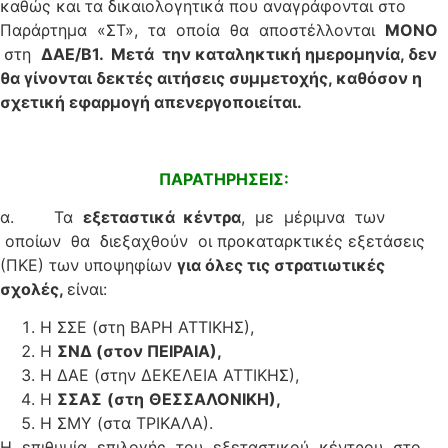
καθώς και τα δικαιολογητικά που αναγράφονται στο
Παράρτημα «ΣΤ», τα οποία θα αποστέλλονται
Μ
ΟΝΟ
στη
Δ
Α
Ε
/Β1. Μετά την καταληκτική ημερομηνία, δεν
θα γίνονται δεκτές αιτήσεις συμμετοχής, καθόσον η
σχετική εφαρμογή απενεργοποιείται.
ΠΑΡΑΤΗΡΗΣΕΙΣ:
α. Τα
ε
ξεταστικά κέντρα
, με μέριμνα των
οποίων θα διεξαχθούν οι προκαταρκτικές εξετάσεις
(ΠΚΕ) των υποψηφίων
για όλες τις στρατιωτικές
σχολές,
είναι:
Η ΣΣΕ (στη ΒΑΡΗ ΑΤΤΙΚΗΣ),
Η
ΣΝΔ (στον ΠΕΙΡΑΙΑ),
Η ΔΑΕ (στην ΔΕΚΕΛΕΙΑ ΑΤΤΙΚΗΣ),
Η
ΣΣΑΣ
(στη
ΘΕΣΣΑΛΟΝΙΚΗ),
Η ΣΜΥ (στα ΤΡΙΚΑΛΑ).
Η επιθυμία επιλογής του εξεταστικού κέντρου στο