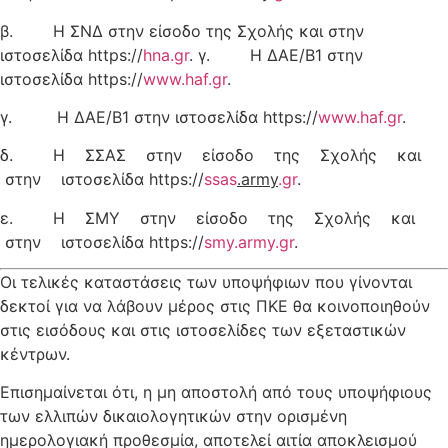
β. Η ΣΝΔ στην είσοδο της Σχολής και στην
ιστοσελίδα https://
hna
.
gr
. γ. Η ΔΑΕ/Β1 στην
ιστοσελίδα https://
www.
haf.
gr
.
γ. Η ΔΑΕ/Β1 στην ιστοσελίδα https://
www.
haf.
gr
.
δ. Η ΣΣΑΣ στην είσοδο της Σχολής και
στην ιστοσελίδα https://
ssas
.army
.
gr
.
ε. Η ΣΜΥ στην είσοδο της Σχολής και
στην ιστοσελίδα https://
smy.army.gr
.
Οι τελικές καταστάσεις των υποψήφιων που γίνονται
δεκτοί για να λάβουν μέρος στις ΠΚΕ θα κοινοποιηθούν
στις εισόδους και στις ιστοσελίδες των εξεταστικών
κέντρων.
Επισημαίνεται ότι, η μη αποστολή από τους υποψήφιους
των ελλιπών δικαιολογητικών στην ορισμένη
ημερολογιακή προθεσμία, αποτελεί αιτία αποκλεισμού