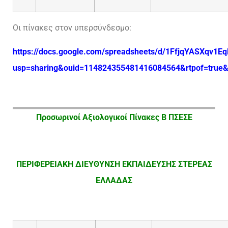
Οι πίνακες στον υπερσύνδεσμο:
https://docs.google.com/spreadsheets/d/1FfjqYASXqv1E
usp=sharing&ouid=114824355481416084564&rtpof=true&
Προσωρινοί Αξιολογικοί Πίνακες Β ΠΣΕΣΕ
ΠΕΡΙΦΕΡΕΙΑΚΗ ΔΙΕΥΘΥΝΣΗ ΕΚΠΑΙΔΕΥΣΗΣ ΣΤΕΡΕΑΣ
ΕΛΛΑΔΑΣ