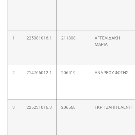
1
225081016.1
211808
ΑΓΓΕΛΙΔΑΚΗ
ΜΑΡΙΑ
2
214766012.1
206519
ΑΝΔΡΕΟΥ ΦΩΤΗΣ
3
225231016.3
206568
ΓΚΡΙΤΖΑΠΗ ΕΛΕΝΗ