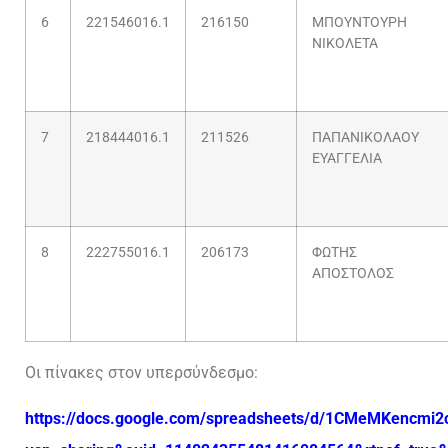
6
221546016.1
216150
ΜΠΟΥΝΤΟΥΡΗ
ΝΙΚΟΛΕΤΑ
7
218444016.1
211526
ΠΑΠΑΝΙΚΟΛΑΟΥ
ΕΥΑΓΓΕΛΙΑ
8
222755016.1
206173
ΦΩΤΗΣ
ΑΠΟΣΤΟΛΟΣ
Οι πίνακες στον υπερσύνδεσμο:
https://docs.google.com/spreadsheets/d/1CMeMKencmi