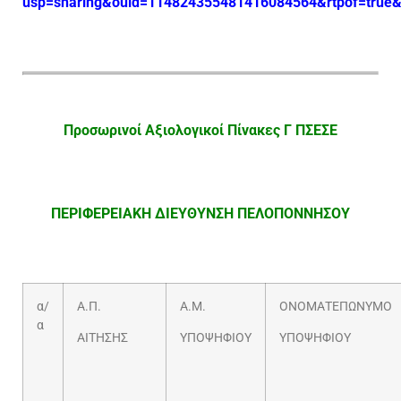
usp=sharing&ouid=114824355481416084564&rtpof=true&
Προσωρινοί Αξιολογικοί Πίνακες Γ ΠΣΕΣΕ
ΠΕΡΙΦΕΡΕΙΑΚΗ ΔΙΕΥΘΥΝΣΗ ΠΕΛΟΠΟΝΝΗΣΟΥ
α/
Α.Π.
Α.Μ.
ΟΝΟΜΑΤΕΠΩΝΥΜΟ
α
ΑΙΤΗΣΗΣ
ΥΠΟΨΗΦΙΟΥ
ΥΠΟΨΗΦΙΟΥ