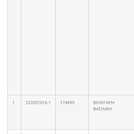
1
222021016.1
174955
ΒΟΥΛΓΑΡΗ
ΒΑΣΙΛΙΚΗ