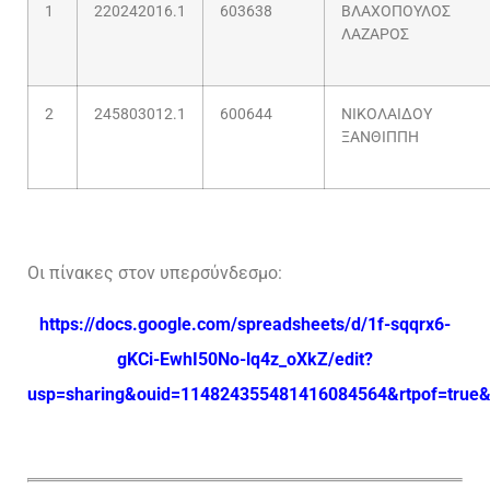
1
220242016.1
603638
ΒΛΑΧΟΠΟΥΛΟΣ
ΛΑΖΑΡΟΣ
2
245803012.1
600644
ΝΙΚΟΛΑΙΔΟΥ
ΞΑΝΘΙΠΠΗ
Οι πίνακες στον υπερσύνδεσμο:
https://docs.google.com/spreadsheets/d/1f-sqqrx6-
gKCi-EwhI50No-lq4z_oXkZ/edit?
usp=sharing&ouid=114824355481416084564&rtpof=true&