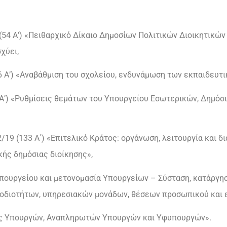
2 (54 Α’) «Πειθαρχικό Δίκαιο Δημοσίων Πολιτικών Διοικητι
χύει,
36 Α’) «Αναβάθμιση του σχολείου, ενδυνάμωση των εκπαιδευτι
6 Α’) «Ρυθμίσεις θεμάτων του Υπουργείου Εσωτερικών, Δημόσ
22/19 (133 Α΄) «Επιτελικό Κράτος: οργάνωση, λειτουργία και 
κής δημόσιας διοίκησης»,
 Υπουργείου και μετονομασία Υπουργείων – Σύσταση, κατάργησ
οδιοτήτων, υπηρεσιακών μονάδων, θέσεων προσωπικού και
σμός Υπουργών, Αναπληρωτών Υπουργών και Υφυπουργών».