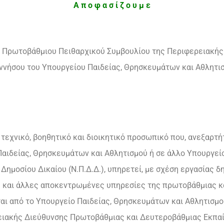
Α π ο φ α σ ί ζ ο υ μ ε
υ Πρωτοβάθμιου Πειθαρχικού Συμβουλίου της Περιφερειακή
νήσου του Υπουργείου Παιδείας, Θρησκευμάτων και Αθλητισ
, τεχνικό, βοηθητικό και διοικητικό προσωπικό που, ανεξαρτ
Παιδείας, Θρησκευμάτων και Αθλητισμού ή σε άλλο Υπουργεί
ημοσίου Δικαίου (Ν.Π.Δ.Δ.), υπηρετεί, με σχέση εργασίας δη
ς και άλλες αποκεντρωμένες υπηρεσίες της πρωτοβάθμιας κ
αι από το Υπουργείο Παιδείας, Θρησκευμάτων και Αθλητισμο
ρειακής Διεύθυνσης Πρωτοβάθμιας και Δευτεροβάθμιας Εκπα