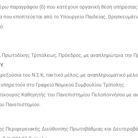
έρω παραγράφου (δ) που κατέχουν οργανική θέση υπηρεσίας 
 που εποπτεύεται από το Υπουργείο Παιδείας, Θρησκευμάτω
ό:
, Πρωτοδίκης Τριπόλεως, Πρόεδρος, με αναπληρώτρια την Π
ΟΥ
.
ηρεξούσια του Ν.Σ.Κ, τακτικό μέλος, με αναπληρωματικό μέλ
οι υπηρετούν στο Γραφείο Νομικού Συμβουλίου Τρίπολης.
Επίκουρος Καθηγητής του Πανεπιστημίου Πελοποννήσου με 
ου Πανεπιστημίου.
της Περιφερειακής Διεύθυνσης Πρωτοβάθμιας και Δευτεροβά