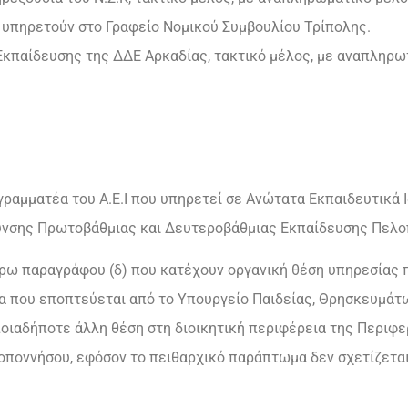
οι υπηρετούν στο Γραφείο Νομικού Συμβουλίου Τρίπολης.
 Εκπαίδευσης της ΔΔΕ Αρκαδίας, τακτικό μέλος, με αναπληρ
 γραμματέα του Α.Ε.Ι που υπηρετεί σε Ανώτατα Εκπαιδευτικά 
υνσης Πρωτοβάθμιας και Δευτεροβάθμιας Εκπαίδευσης Πελο
ρω παραγράφου (δ) που κατέχουν οργανική θέση υπηρεσίας π
 που εποπτεύεται από το Υπουργείο Παιδείας, Θρησκευμάτω
ποιαδήποτε άλλη θέση στη διοικητική περιφέρεια της Περι
ποννήσου, εφόσον το πειθαρχικό παράπτωμα δεν σχετίζεται