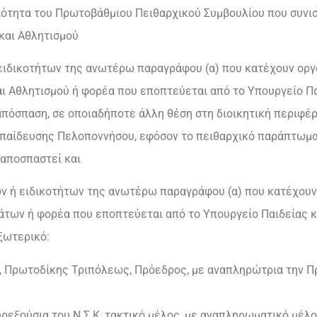
ότητα του Πρωτοβάθμιου Πειθαρχικού Συμβουλίου που συνισ
και Αθλητισμού
ειδικοτήτων της ανωτέρω παραγράφου (α) που κατέχουν οργ
ι Αθλητισμού ή φορέα που εποπτεύεται από το Υπουργείο Π
 απόσπαση, σε οποιαδήποτε άλλη θέση στη διοικητική περιφέ
παίδευσης Πελοποννήσου, εφόσον το πειθαρχικό παράπτωμα 
αποσπαστεί και
ν ή ειδικοτήτων της ανωτέρω παραγράφου (α) που κατέχουν
άτων ή φορέα που εποπτεύεται από το Υπουργείο Παιδείας 
ξωτερικό:
, Πρωτοδίκης Τριπόλεως, Πρόεδρος, με αναπληρώτρια την 
ηρεξούσια του Ν.Σ.Κ, τακτικό μέλος, με αναπληρωματικό μέλ