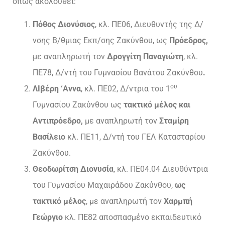
όπως ακολουθεί:
Πόθος Διονύσιος
, κλ. ΠΕ06, Διευθυντής της Δ/
νσης Β/θμιας Εκπ/σης Ζακύνθου, ως
Πρόεδρος,
με αναπληρωτή τον
Δρογγίτη Παναγιώτη
, κλ.
ΠΕ78, Δ/ντή του Γυμνασίου Βανάτου Ζακύνθου
.
ου
ΛΙβέρη ‘Αννα
, κλ. ΠΕ02, Δ/ντρια του 1
Γυμνασίου Ζακύνθου ως
τακτικό μέλος και
Αντιπρόεδρο,
με αναπληρωτή τον
Σταμίρη
Βασίλειο
κλ. ΠΕ11, Δ/ντή του ΓΕΛ Κατασταρίου
Ζακύνθου.
Θεοδωρίτση Διονυσία
, κλ. ΠΕ04.04 Διευθύντρια
του Γυμνασίου Μαχαιράδου Ζακύνθου,
ως
τακτικό μέλος
, με αναπληρωτή τον
Χαρμπή
Γεώργιο
κλ. ΠΕ82 αποσπασμένο εκπαιδευτικό