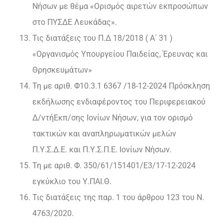
Νήσων με θέμα «Ορισμός αιρετών εκπροσώπων
στο ΠΥΣΔΕ Λευκάδας».
Τις διατάξεις του Π.Δ 18/2018 ( Α΄ 31 )
«Οργανισμός Υπουργείου Παιδείας, Έρευνας και
Θρησκευμάτων»
Τη με αριθ. Φ10.3.1 6367 /18-12-2024 Πρόσκληση
εκδήλωσης ενδιαφέροντος του Περιφερειακού
Δ/ντήΕκπ/σης Ιονίων Νήσων, για τον ορισμό
τακτικών και αναπληρωματικών μελών
Π.Υ.Σ.Δ.Ε. και Π.Υ.Σ.Π.Ε. Ιονίων Νήσων.
Τη με αριθ. Φ. 350/61/151401/Ε3/17-12-2024
εγκύκλιο του Υ.ΠΑΙ.Θ.
Τις διατάξεις της παρ. 1 του άρθρου 123 του Ν.
4763/2020.