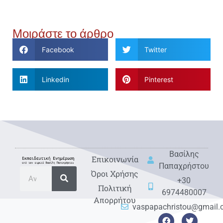
Μοιράστε το άρθρο
Facebook
Twitter
Linkedin
Pinterest
Βασίλης
Eπικοινωνία
Παπαχρήστου
Όροι Χρήσης
+30
Πολιτική
6974480007
Απορρήτου
vaspapachristou@gmail