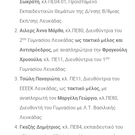
Σωκράτη
, κλ.ΠΕ04.01, Προϊστάμενο
Εκπαιδευτικών Θεμάτων της Δ/νσης Β/θμιας
Εκπ/σης Λευκάδας.
Αιλερς Άννα Μάρθα
, κλ.ΠΕ80, Διευθύντρια του
ου
2
Γυμνασίου Λευκάδας
ως τακτικό μέλος και
Αντιπρόεδρος,
με αναπληρώτρια την
Φραγκούλη
ου
Χρυσούλα
, κλ. ΠΕ11, Διευθύντρια του 1
Γυμνασίου Λευκάδας.
Τσώλη Παναγιώτα
, κλ. ΠΕ11, Διευθύντρια του
ΕΕΕΕΚ Λευκάδας
,
ως
τακτικό μέλος,
με
αναπληρωτή τον
Μαργέλη Γεώργιο
, κλ.ΠΕ80,
Διευθυντή του Γυμνασίου με Λ.Τ. Βασιλικής
Λευκάδας.
Γκαζής Δημήτριος
, κλ. ΠΕ84, εκπαιδευτικό του