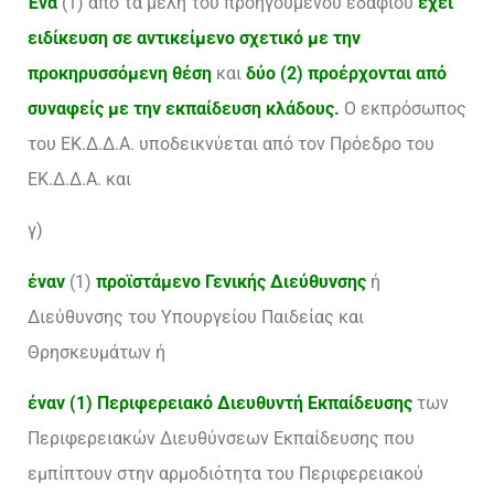
Ένα
(1) από τα μέλη του προηγούμενου εδαφίου
έ
χει
ειδίκευση σε αντικείμενο σχετικό με την
προκηρυσσόμενη θέση
και
δύο (2) προέρχονται από
συναφείς με την εκπαίδευση κλάδους.
Ο εκπρόσωπος
του ΕΚ.Δ.Δ.Α. υποδεικνύεται από τον Πρόεδρο του
ΕΚ.Δ.Δ.Α. και
γ)
έναν
(1)
προϊστάμενο Γενικής Διεύθυνσης
ή
Διεύθυνσης του Υπουργείου Παιδείας και
Θρησκευμάτων ή
έναν (1)
Περιφερειακό Διευθυντή Εκπαίδευσης
των
Περιφερειακών Διευθύνσεων Εκπαίδευσης που
εμπίπτουν στην αρμοδιότητα του Περιφερειακού