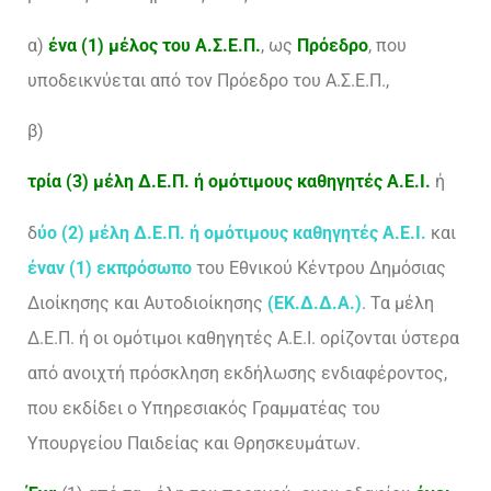
α)
ένα (1) μέλος του Α.Σ.Ε.Π.
, ως
Πρόεδρο
, που
υποδεικνύεται από τον Πρόεδρο του Α.Σ.Ε.Π.,
β)
τρία (3) μέλη Δ.Ε.Π. ή ομότιμους καθηγητές Α.Ε.Ι.
ή
δ
ύο (2) μέλη Δ.Ε.Π. ή ομότιμους καθηγητές Α.Ε.Ι.
και
έναν (1) εκπρόσωπο
του Εθνικού Κέντρου Δημόσιας
Διοίκησης και Αυτοδιοίκησης
(ΕΚ.Δ.Δ.Α.)
. Τα μέλη
Δ.Ε.Π. ή οι ομότιμοι καθηγητές Α.Ε.Ι. ορίζονται ύστερα
από ανοιχτή πρόσκληση εκδήλωσης ενδιαφέροντος,
που εκδίδει ο Υπηρεσιακός Γραμματέας του
Υπουργείου Παιδείας και Θρησκευμάτων.